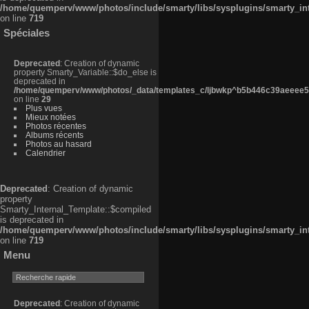
/home/quemperv/www/photos/include/smarty/libs/sysplugins/smarty_in
on line
719
Spéciales
Deprecated
: Creation of dynamic
property Smarty_Variable::$do_else is
deprecated in
/home/quemperv/www/photos/_data/templates_c/ljbwkp^b5b446c39aeeee50
on line
29
Plus vues
Mieux notées
Photos récentes
Albums récents
Photos au hasard
Calendrier
Deprecated
: Creation of dynamic
property
Smarty_Internal_Template::$compiled
is deprecated in
/home/quemperv/www/photos/include/smarty/libs/sysplugins/smarty_in
on line
719
Menu
Deprecated
: Creation of dynamic