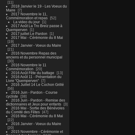
11
2018 Janvier le 19 - Les Voeux du
Maire
7
2017 Novembre le 11,
Commémoration et repas
52
La video du jour
1
2017 Août La Tro Breiz passe à
Quemperven
1
2017 juillet Le Pardon
1
2017 Mai - Cérémonie du 8 Mai
19
2017 Janvier - Voeux du Maire
21
2016 Novembre Repas des
anciens et du personnel municipal
30
2016 Novembre le 11
Commémoration
20
2016 Août Fête du battage
13
2016 Août 11 - Présentation du
Livre "Quemperven"
7
2016 Juillet 14 Le Cochon Grillé
56
2016 Juin - Pardon - Course
cycliste
38
2016 Juin - Pardon - Remise des
dictionnaires et Jeux pour enfants
3
2016 Mai - Sortie des Bénévoles
du Comité des Fêtes
47
2016 Mai - Cérémonie du 8 Mai
22
2016 Janvier - Voeux du Maire
20
2015 Novembre - Cérémonie et