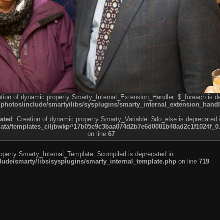
ation of dynamic property Smarty_Internal_Extension_Handler::$_foreach is d
otos/include/smarty/libs/sysplugins/smarty_internal_extension_handl
ated
: Creation of dynamic property Smarty_Variable::$do_else is deprecated 
a/templates_c/ljbwkp^17b05e9c3baa074d2b7e6d0081b48ad2c1f1024f_0.fil
on line
67
roperty Smarty_Internal_Template::$compiled is deprecated in
de/smarty/libs/sysplugins/smarty_internal_template.php
on line
719