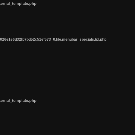
ternal_template.php
26e1e6d32fb7bd52c51ef573_0.file.menubar_specials.tpl.php
ternal_template.php