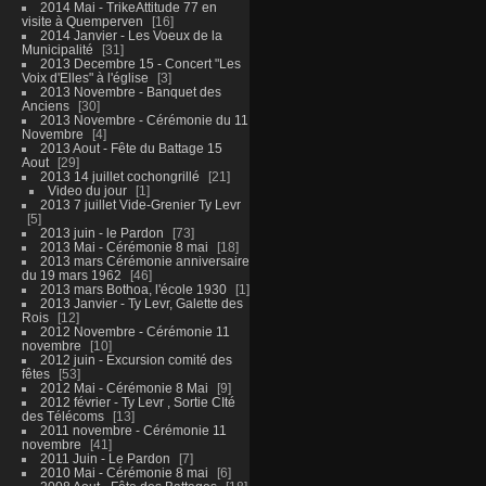
2014 Mai - TrikeAttitude 77 en
visite à Quemperven
16
2014 Janvier - Les Voeux de la
Municipalité
31
2013 Decembre 15 - Concert "Les
Voix d'Elles" à l'église
3
2013 Novembre - Banquet des
Anciens
30
2013 Novembre - Cérémonie du 11
Novembre
4
2013 Aout - Fête du Battage 15
Aout
29
2013 14 juillet cochongrillé
21
Video du jour
1
2013 7 juillet Vide-Grenier Ty Levr
5
2013 juin - le Pardon
73
2013 Mai - Cérémonie 8 mai
18
2013 mars Cérémonie anniversaire
du 19 mars 1962
46
2013 mars Bothoa, l'école 1930
1
2013 Janvier - Ty Levr, Galette des
Rois
12
2012 Novembre - Cérémonie 11
novembre
10
2012 juin - Excursion comité des
fêtes
53
2012 Mai - Cérémonie 8 Mai
9
2012 février - Ty Levr , Sortie CIté
des Télécoms
13
2011 novembre - Cérémonie 11
novembre
41
2011 Juin - Le Pardon
7
2010 Mai - Cérémonie 8 mai
6