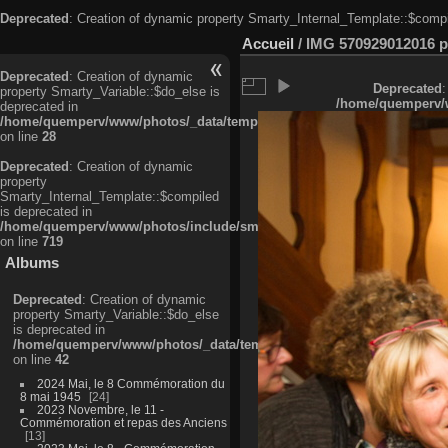
Deprecated
: Creation of dynamic property Smarty_Internal_Template::$compi
Accueil
/
IMG 570929012016 pr
Deprecated
: Creation of dynamic
Deprecated
:
property Smarty_Variable::$do_else is
/home/quemperv/w
deprecated in
/home/quemperv/www/photos/_data/templates_c/ljbwkp^c6900b4874d0f35
on line
28
Deprecated
: Creation of dynamic
property
Smarty_Internal_Template::$compiled
is deprecated in
/home/quemperv/www/photos/include/smarty/libs/sysplugins/smarty_in
on line
719
Albums
Deprecated
: Creation of dynamic
property Smarty_Variable::$do_else
is deprecated in
/home/quemperv/www/photos/_data/templates_c/ljbwkp^9d77c4c7d1830
on line
42
2024 Mai, le 8 Commémoration du
8 mai 1945
24
2023 Novembre, le 11 -
Commémoration et repas des Anciens
13