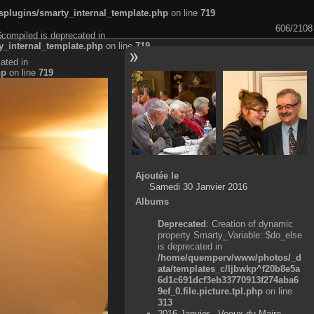
plugins/smarty_internal_template.php
on line
719
606/2108
$compiled is deprecated in
_internal_template.php
on line
719
ated in
hp
on line
719
Ajoutée le
Samedi 30 Janvier 2016
Albums
Deprecated
: Creation of dynamic
property Smarty_Variable::$do_else
is deprecated in
/home/quemperv/www/photos/_d
ata/templates_c/ljbwkp^f20b8e5a
6d1c691dcf3eb33770913f274aba6
9ef_0.file.picture.tpl.php
on line
313
2016 Janvier - Voeux du Maire