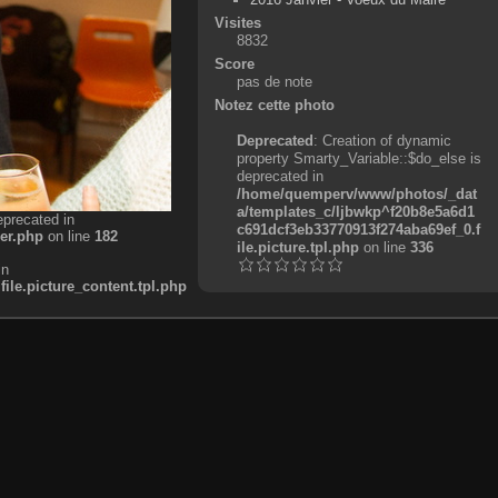
Visites
8832
Score
pas de note
Notez cette photo
Deprecated
: Creation of dynamic
property Smarty_Variable::$do_else is
deprecated in
/home/quemperv/www/photos/_dat
a/templates_c/ljbwkp^f20b8e5a6d1
eprecated in
c691dcf3eb33770913f274aba69ef_0.f
er.php
on line
182
ile.picture.tpl.php
on line
336
in
e.picture_content.tpl.php