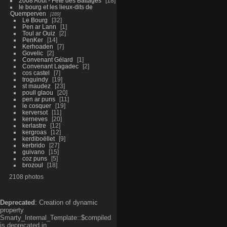
2008 Aout - Fête des Battages
18
le bourg et les lieux-dits de
Quemperven
289
Le Bourg
32
Pen ar Lann
1
Toul ar Ouiz
2
PenKer
14
Kerhoaden
7
Govelic
2
Convenant Gélard
1
Convenant Lagadec
2
cos castel
7
troguindy
19
st maudez
23
poull glaou
20
pen ar puns
11
le cosquer
19
kerversot
11
kerneves
20
kerlastre
12
kergroas
12
kerdiboëllet
9
kerbrido
27
guivano
15
coz puns
5
brozoul
18
2108 photos
Deprecated
: Creation of dynamic
property
Smarty_Internal_Template::$compiled
is deprecated in