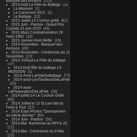
Banquet des Anciens
110
2015 Août La Fête du Battage
34
La Moisson
1
Le Caroussel 2015
1
Le Battage
32
2015 Juillet 14 Cochon grillé
81
2015 Juin - Pardon - Grand Prix
Cycliste 21 juin 2015
46
2015 Mars Commémoration 19
mars 1962
18
2015 Janvier Anim BéBé
18
2014 Novembre - Banquet des
Anciens
49
2014 Novembre - Cérémonie du 11
Novembre
23
2014-15Aout-La Fête du battage
147
2014 Août fête du battage LA
MOISSON
1
2014-Aout-LaFeteDuBattage
73
2014-aout-LesTracteursDeLaFete
35
2014-aout-
LaPreparationDeLaFete
38
2014 juillet 14 Le Cochon Grillé
66
2014 Juillet le 13 Ty Levr fait sa
Foire à Tout
22
2014 Expo Photos "Quemperven
au siècle dernier"
60
2014 Juin - Pardon
58
2014 Mai -Kermesse du RPI le 25
12
2014 Mai - Cérémonie du 8 Mai
10