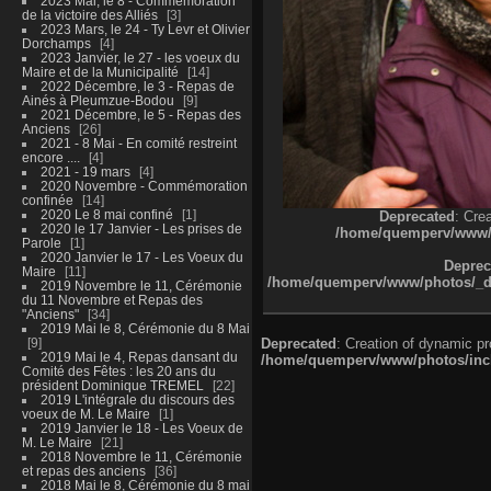
2023 Mai, le 8 - Commémoration
de la victoire des Alliés
3
2023 Mars, le 24 - Ty Levr et Olivier
Dorchamps
4
2023 Janvier, le 27 - les voeux du
Maire et de la Municipalité
14
2022 Décembre, le 3 - Repas de
Ainés à Pleumzue-Bodou
9
2021 Décembre, le 5 - Repas des
Anciens
26
2021 - 8 Mai - En comité restreint
encore ....
4
2021 - 19 mars
4
2020 Novembre - Commémoration
confinée
14
2020 Le 8 mai confiné
1
Deprecated
: Cre
2020 le 17 Janvier - Les prises de
/home/quemperv/www/ph
Parole
1
2020 Janvier le 17 - Les Voeux du
Deprec
Maire
11
/home/quemperv/www/photos/_dat
2019 Novembre le 11, Cérémonie
du 11 Novembre et Repas des
"Anciens"
34
2019 Mai le 8, Cérémonie du 8 Mai
9
Deprecated
: Creation of dynamic p
2019 Mai le 4, Repas dansant du
/home/quemperv/www/photos/inclu
Comité des Fêtes : les 20 ans du
président Dominique TREMEL
22
2019 L'intégrale du discours des
voeux de M. Le Maire
1
2019 Janvier le 18 - Les Voeux de
M. Le Maire
21
2018 Novembre le 11, Cérémonie
et repas des anciens
36
2018 Mai le 8, Cérémonie du 8 mai