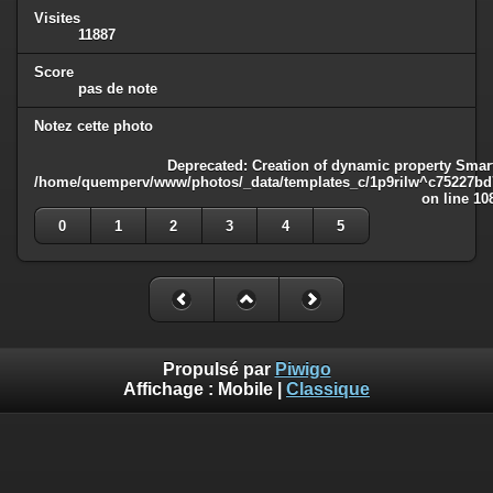
Visites
11887
Score
pas de note
Notez cette photo
Deprecated
: Creation of dynamic property Smart
/home/quemperv/www/photos/_data/templates_c/1p9rilw^c75227bd75
on line
10
0
1
2
3
4
5
Propulsé par
Piwigo
Affichage :
Mobile
|
Classique