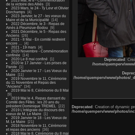
2023 Mai, le 8 - Commémoration
de la victoire des Alliés
3
2023 Mars, le 24 - Ty Levr et Olivier
Dorchamps
4
2023 Janvier, le 27 - les voeux du
Maire et de la Municipalité
14
2022 Décembre, le 3 - Repas de
Ainés à Pleumzue-Bodou
9
2021 Décembre, le 5 - Repas des
Anciens
26
2021 - 8 Mai - En comité restreint
encore ....
4
2021 - 19 mars
4
2020 Novembre - Commémoration
confinée
14
2020 Le 8 mai confiné
1
Deprecated
: Cre
2020 le 17 Janvier - Les prises de
/home/quemperv/www/ph
Parole
1
2020 Janvier le 17 - Les Voeux du
Deprec
Maire
11
/home/quemperv/www/photos/_dat
2019 Novembre le 11, Cérémonie
du 11 Novembre et Repas des
"Anciens"
34
2019 Mai le 8, Cérémonie du 8 Mai
9
2019 Mai le 4, Repas dansant du
Comité des Fêtes : les 20 ans du
président Dominique TREMEL
22
Deprecated
: Creation of dynamic p
2019 L'intégrale du discours des
/home/quemperv/www/photos/inclu
voeux de M. Le Maire
1
2019 Janvier le 18 - Les Voeux de
M. Le Maire
21
2018 Novembre le 11, Cérémonie
et repas des anciens
36
2018 Mai le 8, Cérémonie du 8 mai