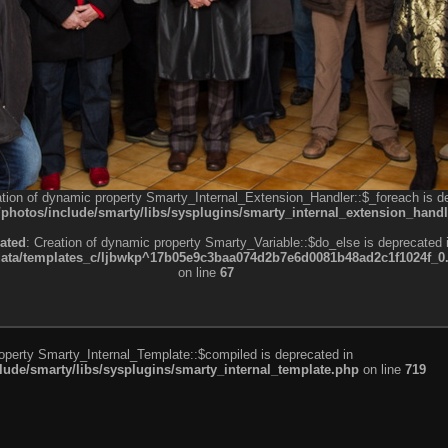
ation of dynamic property Smarty_Internal_Extension_Handler::$_foreach is d
otos/include/smarty/libs/sysplugins/smarty_internal_extension_handl
ated
: Creation of dynamic property Smarty_Variable::$do_else is deprecated 
a/templates_c/ljbwkp^17b05e9c3baa074d2b7e6d0081b48ad2c1f1024f_0.fil
on line
67
roperty Smarty_Internal_Template::$compiled is deprecated in
de/smarty/libs/sysplugins/smarty_internal_template.php
on line
719