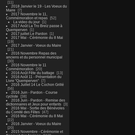
11
2018 Janvier le 19 - Les Voeux du
Maire
7
2017 Novembre le 11,
Commémoration et repas
52
La video du jour
1
2017 Août La Tro Breiz passe à
Quemperven
1
2017 juillet Le Pardon
1
2017 Mai - Cérémonie du 8 Mai
19
2017 Janvier - Voeux du Maire
21
2016 Novembre Repas des
anciens et du personnel municipal
30
2016 Novembre le 11
Commémoration
20
2016 Août Fête du battage
13
2016 Août 11 - Présentation du
Livre "Quemperven"
7
2016 Juillet 14 Le Cochon Grillé
56
2016 Juin - Pardon - Course
cycliste
38
2016 Juin - Pardon - Remise des
dictionnaires et Jeux pour enfants
3
2016 Mai - Sortie des Bénévoles
du Comité des Fêtes
47
2016 Mai - Cérémonie du 8 Mai
22
2016 Janvier - Voeux du Maire
20
2015 Novembre - Cérémonie et