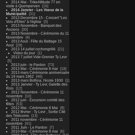
2014 Mai - TrikeAttitude 77 en
visite à Quemperven
16
2014 Janvier - Les Voeux de la
Municipalité
31
2013 Decembre 15 - Concert "Les
Voix d'Elles" à l'église
3
2013 Novembre - Banquet des
Anciens
30
2013 Novembre - Cérémonie du 11
Novembre
4
2013 Aout - Fête du Battage 15
Aout
29
2013 14 juillet cochongrillé
21
Video du jour
1
2013 7 juillet Vide-Grenier Ty Levr
5
2013 juin - le Pardon
73
2013 Mai - Cérémonie 8 mai
18
2013 mars Cérémonie anniversaire
du 19 mars 1962
46
2013 mars Bothoa, l'école 1930
1
2013 Janvier - Ty Levr, Galette des
Rois
12
2012 Novembre - Cérémonie 11
novembre
10
2012 juin - Excursion comité des
fêtes
53
2012 Mai - Cérémonie 8 Mai
9
2012 février - Ty Levr , Sortie CIté
des Télécoms
13
2011 novembre - Cérémonie 11
novembre
41
2011 Juin - Le Pardon
7
2010 Mai - Cérémonie 8 mai
6