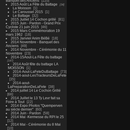
Banquet des Anciens
110
2015 Août La Fête du Battage
34
La Moisson
1
Le Caroussel 2015
1
Le Battage
32
2015 Juillet 14 Cochon grillé
81
2015 Juin - Pardon - Grand Prix
Cycliste 21 juin 2015
46
2015 Mars Commémoration 19
mars 1962
18
2015 Janvier Anim BéBé
18
2014 Novembre - Banquet des
Anciens
49
2014 Novembre - Cérémonie du 11
Novembre
23
2014-15Aout-La Fête du battage
147
2014 Août fête du battage LA
MOISSON
1
2014-Aout-LaFeteDuBattage
73
2014-aout-LesTracteursDeLaFete
35
2014-aout-
LaPreparationDeLaFete
38
2014 juillet 14 Le Cochon Grillé
66
2014 Juillet le 13 Ty Levr fait sa
Foire à Tout
22
2014 Expo Photos "Quemperven
au siècle dernier"
60
2014 Juin - Pardon
58
2014 Mai -Kermesse du RPI le 25
12
2014 Mai - Cérémonie du 8 Mai
10