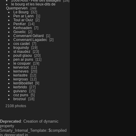
2008 Aout - Fête des Battages
18
le bourg et les lieux-dits de
Quemperven
289
Le Bourg
32
Pen ar Lann
1
Toul ar Ouiz
2
PenKer
14
Kerhoaden
7
Govelic
2
Convenant Gélard
1
Convenant Lagadec
2
cos castel
7
troguindy
19
st maudez
23
poull glaou
20
pen ar puns
11
le cosquer
19
kerversot
11
kerneves
20
kerlastre
12
kergroas
12
kerdiboëllet
9
kerbrido
27
guivano
15
coz puns
5
brozoul
18
2108 photos
Deprecated
: Creation of dynamic
property
Smarty_Internal_Template::$compiled
is deprecated in