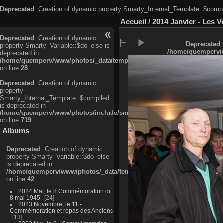
Deprecated
: Creation of dynamic property Smarty_Internal_Template::$compi
Accueil
/
2014 Janvier - Les V
Deprecated
: Creation of dynamic
Deprecated
:
property Smarty_Variable::$do_else is
/home/quemperv/w
deprecated in
/home/quemperv/www/photos/_data/templates_c/ljbwkp^c6900b4874d0f35
on line
28
Deprecated
: Creation of dynamic
property
Smarty_Internal_Template::$compiled
is deprecated in
/home/quemperv/www/photos/include/smarty/libs/sysplugins/smarty_in
on line
719
Albums
Deprecated
: Creation of dynamic
property Smarty_Variable::$do_else
is deprecated in
/home/quemperv/www/photos/_data/templates_c/ljbwkp^9d77c4c7d1830
on line
42
2024 Mai, le 8 Commémoration du
8 mai 1945
24
2023 Novembre, le 11 -
Commémoration et repas des Anciens
13