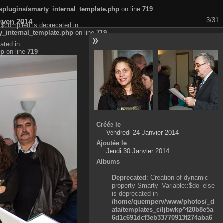
plugins/smarty_internal_template.php
on line
719
3/31
rven 2014
:$compiled is deprecated in
_internal_template.php
on line
719
ated in
hp
on line
719
Créée le
Vendredi 24 Janvier 2014
Ajoutée le
Jeudi 30 Janvier 2014
Albums
Deprecated
: Creation of dynamic
property Smarty_Variable::$do_else
is deprecated in
/home/quemperv/www/photos/_d
ata/templates_c/ljbwkp^f20b8e5a
6d1c691dcf3eb33770913f274aba6