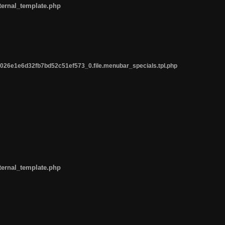
ternal_template.php
26e1e6d32fb7bd52c51ef573_0.file.menubar_specials.tpl.php
ternal_template.php