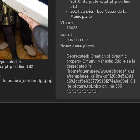
9ef_0.file.picture.tpl.php
on line
313
2014 Janvier - Les Voeux de la
Municipalité
Visites
13638
Score
pas de note
Notez cette photo
Deprecated
: Creation of dynamic
property Smarty_Variable::$do_else is
eprecated in
deprecated in
er.php
on line
182
/home/quemperv/www/photos/_dat
in
a/templates_c/ljbwkp^f20b8e5a6d1
e.picture_content.tpl.php
c691dcf3eb33770913f274aba69ef_0.f
ile.picture.tpl.php
on line
336