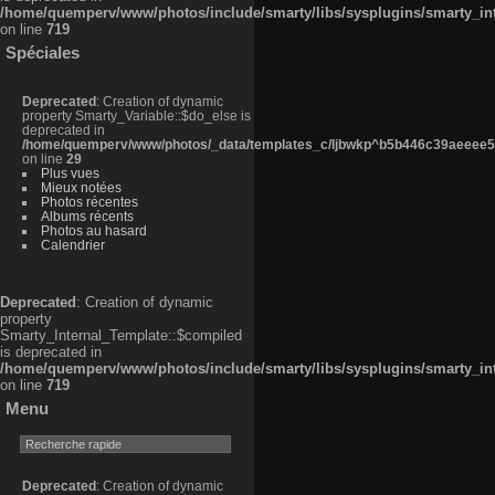
/home/quemperv/www/photos/include/smarty/libs/sysplugins/smarty_in
on line
719
Spéciales
Deprecated
: Creation of dynamic
property Smarty_Variable::$do_else is
deprecated in
/home/quemperv/www/photos/_data/templates_c/ljbwkp^b5b446c39aeeee50
on line
29
Plus vues
Mieux notées
Photos récentes
Albums récents
Photos au hasard
Calendrier
Deprecated
: Creation of dynamic
property
Smarty_Internal_Template::$compiled
is deprecated in
/home/quemperv/www/photos/include/smarty/libs/sysplugins/smarty_in
on line
719
Menu
Deprecated
: Creation of dynamic