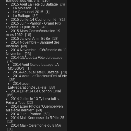
Banquet des Anciens
110
2015 Août La Fête du Battage
34
La Moisson
1
Le Caroussel 2015
1
Le Battage
32
2015 Juillet 14 Cochon grillé
81
2015 Juin - Pardon - Grand Prix
Cycliste 21 juin 2015
46
2015 Mars Commémoration 19
mars 1962
18
2015 Janvier Anim BéBé
18
2014 Novembre - Banquet des
Anciens
49
2014 Novembre - Cérémonie du 11
Novembre
23
2014-15Aout-La Fête du battage
147
2014 Août fête du battage LA
MOISSON
1
2014-Aout-LaFeteDuBattage
73
2014-aout-LesTracteursDeLaFete
35
2014-aout-
LaPreparationDeLaFete
38
2014 juillet 14 Le Cochon Grillé
66
2014 Juillet le 13 Ty Levr fait sa
Foire à Tout
22
2014 Expo Photos "Quemperven
au siècle dernier"
60
2014 Juin - Pardon
58
2014 Mai -Kermesse du RPI le 25
12
2014 Mai - Cérémonie du 8 Mai
10