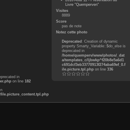
Livre "Quemperven"
Visites
8889
Score
pas de note
Notez cette photo
Deprecated
: Creation of dynamic
property Smarty_Variable::$do_else is
deprecated in
/home/quemperv/www/photos/_dat
a/templates_c/ljbwkp^f20b8e5a6d1
c691dcf3eb33770913f274aba69ef_0.f
ile.picture.tpl.php
on line
336
eprecated in
er.php
on line
182
in
e.picture_content.tpl.php