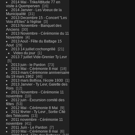
2014 Mai - TrikeAttitude 77 en
visite à Quemperven
16
2014 Janvier - Les Voeux de la
Municipalité
31
2013 Decembre 15 - Concert "Les
Voix d'Elles" à l'église
3
2013 Novembre - Banquet des
Anciens
30
2013 Novembre - Cérémonie du 11
Novembre
4
2013 Aout - Fête du Battage 15
Aout
29
2013 14 juillet cochongrillé
21
Video du jour
1
2013 7 juillet Vide-Grenier Ty Levr
5
2013 juin - le Pardon
73
2013 Mai - Cérémonie 8 mai
18
2013 mars Cérémonie anniversaire
du 19 mars 1962
46
2013 mars Bothoa, l'école 1930
1
2013 Janvier - Ty Levr, Galette des
Rois
12
2012 Novembre - Cérémonie 11
novembre
10
2012 juin - Excursion comité des
fêtes
53
2012 Mai - Cérémonie 8 Mai
9
2012 février - Ty Levr , Sortie CIté
des Télécoms
13
2011 novembre - Cérémonie 11
novembre
41
2011 Juin - Le Pardon
7
2010 Mai - Cérémonie 8 mai
6