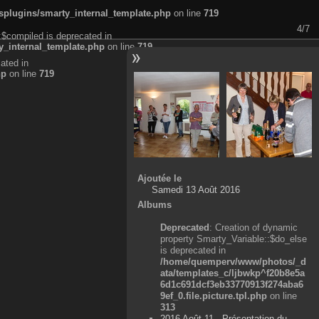
plugins/smarty_internal_template.php
on line
719
4/7
:$compiled is deprecated in
_internal_template.php
on line
719
ated in
hp
on line
719
Ajoutée le
Samedi 13 Août 2016
Albums
Deprecated
: Creation of dynamic
property Smarty_Variable::$do_else
is deprecated in
/home/quemperv/www/photos/_d
ata/templates_c/ljbwkp^f20b8e5a
6d1c691dcf3eb33770913f274aba6
9ef_0.file.picture.tpl.php
on line
313
2016 Août 11 - Présentation du