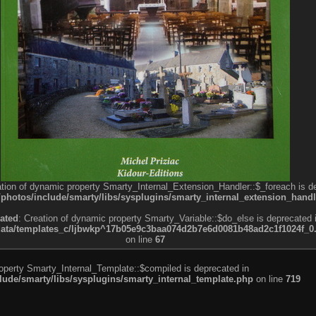
ation of dynamic property Smarty_Internal_Extension_Handler::$_foreach is d
otos/include/smarty/libs/sysplugins/smarty_internal_extension_handl
ated
: Creation of dynamic property Smarty_Variable::$do_else is deprecated 
a/templates_c/ljbwkp^17b05e9c3baa074d2b7e6d0081b48ad2c1f1024f_0.fil
on line
67
roperty Smarty_Internal_Template::$compiled is deprecated in
de/smarty/libs/sysplugins/smarty_internal_template.php
on line
719