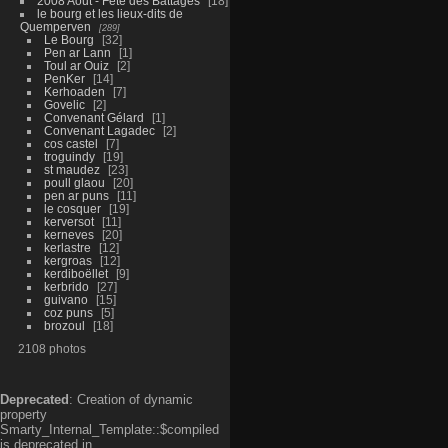
2008 Aout - Fête des Battages
18
le bourg et les lieux-dits de
Quemperven
289
Le Bourg
32
Pen ar Lann
1
Toul ar Ouiz
2
PenKer
14
Kerhoaden
7
Govelic
2
Convenant Gélard
1
Convenant Lagadec
2
cos castel
7
troguindy
19
st maudez
23
poull glaou
20
pen ar puns
11
le cosquer
19
kerversot
11
kerneves
20
kerlastre
12
kergroas
12
kerdiboëllet
9
kerbrido
27
guivano
15
coz puns
5
brozoul
18
2108 photos
Deprecated
: Creation of dynamic
property
Smarty_Internal_Template::$compiled
is deprecated in