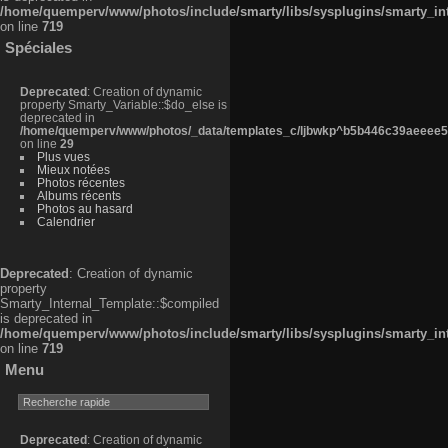
/home/quemperv/www/photos/include/smarty/libs/sysplugins/smarty_in
on line
719
Spéciales
Deprecated
: Creation of dynamic
property Smarty_Variable::$do_else is
deprecated in
/home/quemperv/www/photos/_data/templates_c/ljbwkp^b5b446c39aeeee50
on line
29
Plus vues
Mieux notées
Photos récentes
Albums récents
Photos au hasard
Calendrier
Deprecated
: Creation of dynamic
property
Smarty_Internal_Template::$compiled
is deprecated in
/home/quemperv/www/photos/include/smarty/libs/sysplugins/smarty_in
on line
719
Menu
Deprecated
: Creation of dynamic