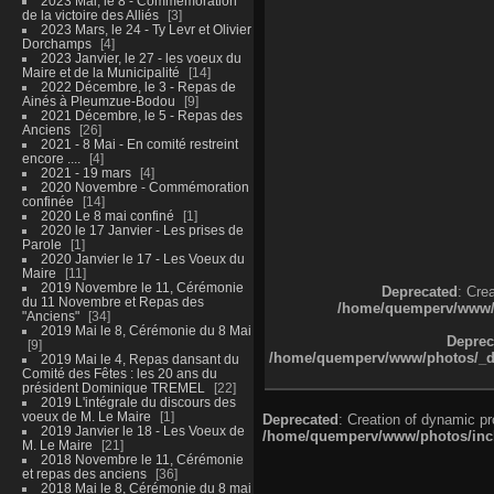
2023 Mai, le 8 - Commémoration
de la victoire des Alliés
3
2023 Mars, le 24 - Ty Levr et Olivier
Dorchamps
4
2023 Janvier, le 27 - les voeux du
Maire et de la Municipalité
14
2022 Décembre, le 3 - Repas de
Ainés à Pleumzue-Bodou
9
2021 Décembre, le 5 - Repas des
Anciens
26
2021 - 8 Mai - En comité restreint
encore ....
4
2021 - 19 mars
4
2020 Novembre - Commémoration
confinée
14
2020 Le 8 mai confiné
1
2020 le 17 Janvier - Les prises de
Parole
1
2020 Janvier le 17 - Les Voeux du
Maire
11
2019 Novembre le 11, Cérémonie
Deprecated
: Cre
du 11 Novembre et Repas des
/home/quemperv/www/ph
"Anciens"
34
2019 Mai le 8, Cérémonie du 8 Mai
Deprec
9
/home/quemperv/www/photos/_dat
2019 Mai le 4, Repas dansant du
Comité des Fêtes : les 20 ans du
président Dominique TREMEL
22
2019 L'intégrale du discours des
voeux de M. Le Maire
1
Deprecated
: Creation of dynamic p
2019 Janvier le 18 - Les Voeux de
/home/quemperv/www/photos/inclu
M. Le Maire
21
2018 Novembre le 11, Cérémonie
et repas des anciens
36
2018 Mai le 8, Cérémonie du 8 mai