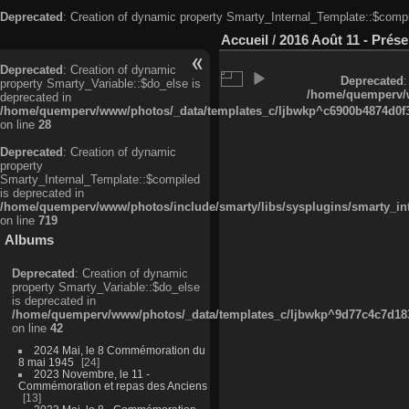
Deprecated
: Creation of dynamic property Smarty_Internal_Template::$compi
Accueil
/
2016 Août 11 - Prés
Deprecated
: Creation of dynamic
Deprecated
:
property Smarty_Variable::$do_else is
/home/quemperv/w
deprecated in
/home/quemperv/www/photos/_data/templates_c/ljbwkp^c6900b4874d0f35
on line
28
Deprecated
: Creation of dynamic
property
Smarty_Internal_Template::$compiled
is deprecated in
/home/quemperv/www/photos/include/smarty/libs/sysplugins/smarty_in
on line
719
Albums
Deprecated
: Creation of dynamic
property Smarty_Variable::$do_else
is deprecated in
/home/quemperv/www/photos/_data/templates_c/ljbwkp^9d77c4c7d1830
on line
42
2024 Mai, le 8 Commémoration du
8 mai 1945
24
2023 Novembre, le 11 -
Commémoration et repas des Anciens
13