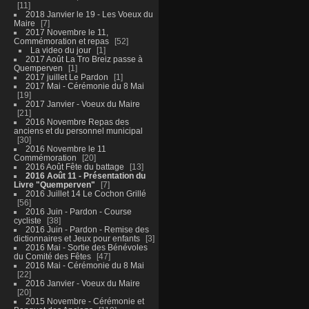
11
2018 Janvier le 19 - Les Voeux du
Maire
7
2017 Novembre le 11,
Commémoration et repas
52
La video du jour
1
2017 Août La Tro Breiz passe à
Quemperven
1
2017 juillet Le Pardon
1
2017 Mai - Cérémonie du 8 Mai
19
2017 Janvier - Voeux du Maire
21
2016 Novembre Repas des
anciens et du personnel municipal
30
2016 Novembre le 11
Commémoration
20
2016 Août Fête du battage
13
2016 Août 11 - Présentation du
Livre "Quemperven"
7
2016 Juillet 14 Le Cochon Grillé
56
2016 Juin - Pardon - Course
cycliste
38
2016 Juin - Pardon - Remise des
dictionnaires et Jeux pour enfants
3
2016 Mai - Sortie des Bénévoles
du Comité des Fêtes
47
2016 Mai - Cérémonie du 8 Mai
22
2016 Janvier - Voeux du Maire
20
2015 Novembre - Cérémonie et