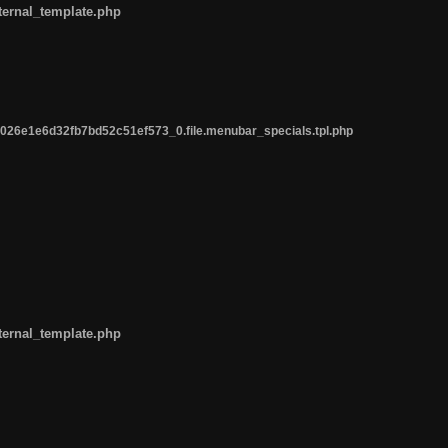
ternal_template.php
26e1e6d32fb7bd52c51ef573_0.file.menubar_specials.tpl.php
ternal_template.php