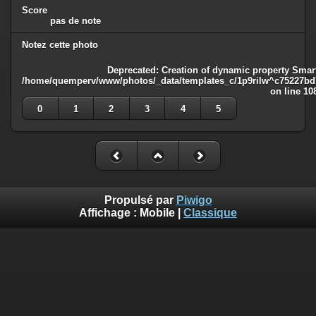
Score
pas de note
Notez cette photo
Deprecated
: Creation of dynamic property Smart
/home/quemperv/www/photos/_data/templates_c/1p9rilw^c75227bd75
on line
10
0
1
2
3
4
5
Propulsé par
Piwigo
Affichage :
Mobile
|
Classique