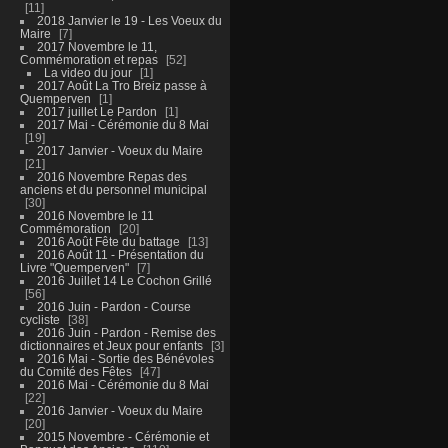
11
2018 Janvier le 19 - Les Voeux du
Maire
7
2017 Novembre le 11,
Commémoration et repas
52
La video du jour
1
2017 Août La Tro Breiz passe à
Quemperven
1
2017 juillet Le Pardon
1
2017 Mai - Cérémonie du 8 Mai
19
2017 Janvier - Voeux du Maire
21
2016 Novembre Repas des
anciens et du personnel municipal
30
2016 Novembre le 11
Commémoration
20
2016 Août Fête du battage
13
2016 Août 11 - Présentation du
Livre "Quemperven"
7
2016 Juillet 14 Le Cochon Grillé
56
2016 Juin - Pardon - Course
cycliste
38
2016 Juin - Pardon - Remise des
dictionnaires et Jeux pour enfants
3
2016 Mai - Sortie des Bénévoles
du Comité des Fêtes
47
2016 Mai - Cérémonie du 8 Mai
22
2016 Janvier - Voeux du Maire
20
2015 Novembre - Cérémonie et