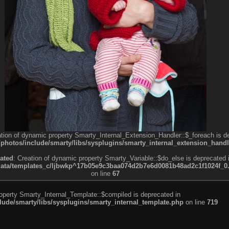
ation of dynamic property Smarty_Internal_Extension_Handler::$_foreach is d
otos/include/smarty/libs/sysplugins/smarty_internal_extension_handl
ated
: Creation of dynamic property Smarty_Variable::$do_else is deprecated 
a/templates_c/ljbwkp^17b05e9c3baa074d2b7e6d0081b48ad2c1f1024f_0.fil
on line
67
roperty Smarty_Internal_Template::$compiled is deprecated in
de/smarty/libs/sysplugins/smarty_internal_template.php
on line
719