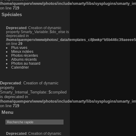
/home/quemperv/www/photos/include/smarty/libs/sysplugins/smarty_in
on line
719
Spéciales
Deprecated
: Creation of dynamic
property Smarty_Variable::$do_else is
deprecated in
/home/quemperv/www/photos/_data/templates_c/ljbwkp^b5b446c39aeeee50
on line
29
Plus vues
Mieux notées
Photos récentes
Albums récents
Photos au hasard
Calendrier
Deprecated
: Creation of dynamic
property
Smarty_Internal_Template::$compiled
is deprecated in
/home/quemperv/www/photos/include/smarty/libs/sysplugins/smarty_in
on line
719
Menu
Deprecated
: Creation of dynamic