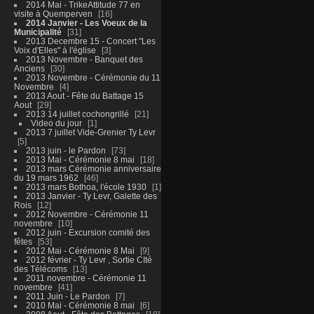
2014 Mai - TrikeAttitude 77 en
visite à Quemperven
16
2014 Janvier - Les Voeux de la
Municipalité
31
2013 Decembre 15 - Concert "Les
Voix d'Elles" à l'église
3
2013 Novembre - Banquet des
Anciens
30
2013 Novembre - Cérémonie du 11
Novembre
4
2013 Aout - Fête du Battage 15
Aout
29
2013 14 juillet cochongrillé
21
Video du jour
1
2013 7 juillet Vide-Grenier Ty Levr
5
2013 juin - le Pardon
73
2013 Mai - Cérémonie 8 mai
18
2013 mars Cérémonie anniversaire
du 19 mars 1962
46
2013 mars Bothoa, l'école 1930
1
2013 Janvier - Ty Levr, Galette des
Rois
12
2012 Novembre - Cérémonie 11
novembre
10
2012 juin - Excursion comité des
fêtes
53
2012 Mai - Cérémonie 8 Mai
9
2012 février - Ty Levr , Sortie CIté
des Télécoms
13
2011 novembre - Cérémonie 11
novembre
41
2011 Juin - Le Pardon
7
2010 Mai - Cérémonie 8 mai
6