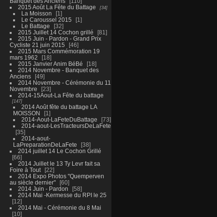
Banquet des Anciens
110
2015 Août La Fête du Battage
34
La Moisson
1
Le Caroussel 2015
1
Le Battage
32
2015 Juillet 14 Cochon grillé
81
2015 Juin - Pardon - Grand Prix
Cycliste 21 juin 2015
46
2015 Mars Commémoration 19
mars 1962
18
2015 Janvier Anim BéBé
18
2014 Novembre - Banquet des
Anciens
49
2014 Novembre - Cérémonie du 11
Novembre
23
2014-15Aout-La Fête du battage
147
2014 Août fête du battage LA
MOISSON
1
2014-Aout-LaFeteDuBattage
73
2014-aout-LesTracteursDeLaFete
35
2014-aout-
LaPreparationDeLaFete
38
2014 juillet 14 Le Cochon Grillé
66
2014 Juillet le 13 Ty Levr fait sa
Foire à Tout
22
2014 Expo Photos "Quemperven
au siècle dernier"
60
2014 Juin - Pardon
58
2014 Mai -Kermesse du RPI le 25
12
2014 Mai - Cérémonie du 8 Mai
10