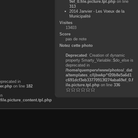
9ef_0.file.picture.tpl.php
on line
313
2014 Janvier - Les Voeux de la
Municipalité
Visites
13403
Score
pas de note
Notez cette photo
Deprecated
: Creation of dynamic
property Smarty_Variable::$do_else is
deprecated in
/home/quemperv/www/photos/_dat
a/templates_c/ljbwkp^f20b8e5a6d1
c691dcf3eb33770913f274aba69ef_0.f
eprecated in
ile.picture.tpl.php
on line
336
er.php
on line
182
in
e.picture_content.tpl.php