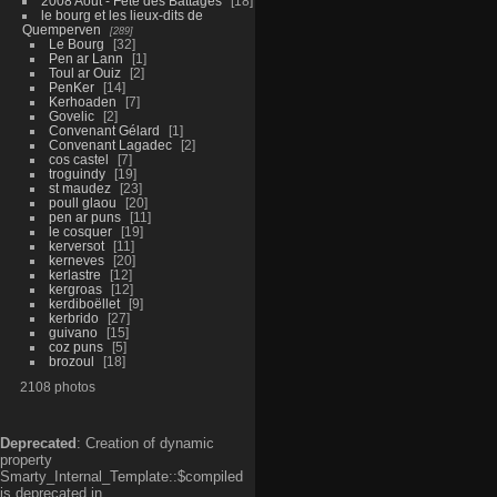
2008 Aout - Fête des Battages
18
le bourg et les lieux-dits de
Quemperven
289
Le Bourg
32
Pen ar Lann
1
Toul ar Ouiz
2
PenKer
14
Kerhoaden
7
Govelic
2
Convenant Gélard
1
Convenant Lagadec
2
cos castel
7
troguindy
19
st maudez
23
poull glaou
20
pen ar puns
11
le cosquer
19
kerversot
11
kerneves
20
kerlastre
12
kergroas
12
kerdiboëllet
9
kerbrido
27
guivano
15
coz puns
5
brozoul
18
2108 photos
Deprecated
: Creation of dynamic
property
Smarty_Internal_Template::$compiled
is deprecated in