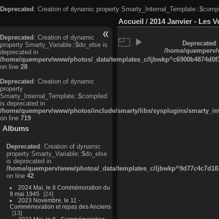
Deprecated
: Creation of dynamic property Smarty_Internal_Template::$compi
Accueil
/
2014 Janvier - Les V
Deprecated
: Creation of dynamic
Deprecated
:
property Smarty_Variable::$do_else is
/home/quemperv/w
deprecated in
/home/quemperv/www/photos/_data/templates_c/ljbwkp^c6900b4874d0f35
on line
28
Deprecated
: Creation of dynamic
property
Smarty_Internal_Template::$compiled
is deprecated in
/home/quemperv/www/photos/include/smarty/libs/sysplugins/smarty_in
on line
719
Albums
Deprecated
: Creation of dynamic
property Smarty_Variable::$do_else
is deprecated in
/home/quemperv/www/photos/_data/templates_c/ljbwkp^9d77c4c7d1830
on line
42
2024 Mai, le 8 Commémoration du
8 mai 1945
24
2023 Novembre, le 11 -
Commémoration et repas des Anciens
13