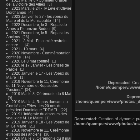
2023 Mai, le 8 - Commémoration
de la victoire des Alliés
3
2023 Mars, le 24 - Ty Levr et Olivier
Dorchamps
4
2023 Janvier, le 27 - les voeux du
Maire et de la Municipalité
14
2022 Décembre, le 3 - Repas de
Ainés à Pleumzue-Bodou
9
2021 Décembre, le 5 - Repas des
Anciens
26
2021 - 8 Mai - En comité restreint
encore ....
4
2021 - 19 mars
4
2020 Novembre - Commémoration
confinée
14
2020 Le 8 mai confiné
1
2020 le 17 Janvier - Les prises de
Parole
1
2020 Janvier le 17 - Les Voeux du
Maire
11
2019 Novembre le 11, Cérémonie
Deprecated
: Cre
du 11 Novembre et Repas des
/home/quemperv/www/ph
"Anciens"
34
2019 Mai le 8, Cérémonie du 8 Mai
Deprec
9
/home/quemperv/www/photos/_dat
2019 Mai le 4, Repas dansant du
Comité des Fêtes : les 20 ans du
président Dominique TREMEL
22
2019 L'intégrale du discours des
voeux de M. Le Maire
1
Deprecated
: Creation of dynamic p
2019 Janvier le 18 - Les Voeux de
/home/quemperv/www/photos/inclu
M. Le Maire
21
2018 Novembre le 11, Cérémonie
et repas des anciens
36
2018 Mai le 8, Cérémonie du 8 mai