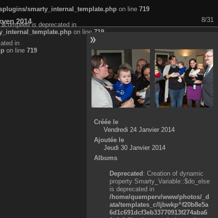
plugins/smarty_internal_template.php
on line
719
8/31
rven 2014
:$compiled is deprecated in
_internal_template.php
on line
719
ated in
hp
on line
719
Créée le
Vendredi 24 Janvier 2014
Ajoutée le
Jeudi 30 Janvier 2014
Albums
Deprecated
: Creation of dynamic
property Smarty_Variable::$do_else
is deprecated in
/home/quemperv/www/photos/_d
ata/templates_c/ljbwkp^f20b8e5a
6d1c691dcf3eb33770913f274aba6