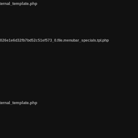
ternal_template.php
26e1e6d32fb7bd52c51ef573_0.file.menubar_specials.tpl.php
ternal_template.php