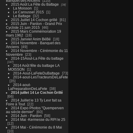
Banquet des Anciens
110
2015 Août La Fête du Battage
34
La Moisson
1
Le Caroussel 2015
1
Le Battage
32
2015 Juillet 14 Cochon grillé
81
2015 Juin - Pardon - Grand Prix
Cycliste 21 juin 2015
46
2015 Mars Commémoration 19
mars 1962
18
2015 Janvier Anim BéBé
18
2014 Novembre - Banquet des
Anciens
49
2014 Novembre - Cérémonie du 11
Novembre
23
2014-15Aout-La Fête du battage
147
2014 Août fête du battage LA
MOISSON
1
2014-Aout-LaFeteDuBattage
73
2014-aout-LesTracteursDeLaFete
35
2014-aout-
LaPreparationDeLaFete
38
2014 juillet 14 Le Cochon Grillé
66
2014 Juillet le 13 Ty Levr fait sa
Foire à Tout
22
2014 Expo Photos "Quemperven
au siècle dernier"
60
2014 Juin - Pardon
58
2014 Mai -Kermesse du RPI le 25
12
2014 Mai - Cérémonie du 8 Mai
10