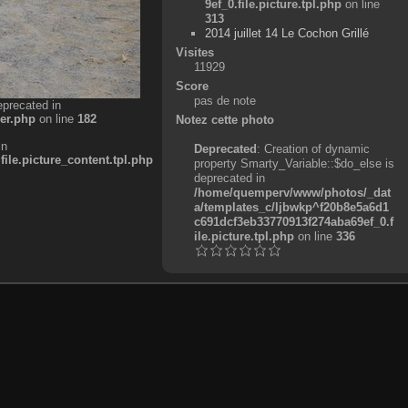
9ef_0.file.picture.tpl.php
on line
313
2014 juillet 14 Le Cochon Grillé
Visites
11929
Score
pas de note
eprecated in
er.php
on line
182
Notez cette photo
in
Deprecated
: Creation of dynamic
e.picture_content.tpl.php
property Smarty_Variable::$do_else is
deprecated in
/home/quemperv/www/photos/_dat
a/templates_c/ljbwkp^f20b8e5a6d1
c691dcf3eb33770913f274aba69ef_0.f
ile.picture.tpl.php
on line
336