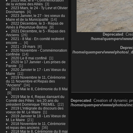
2023 Mai, le 8 - Commémoration
de la victoire des Alliés
3
2023 Mars, le 24 - Ty Levr et Olivier
Dorchamps
4
2023 Janvier, le 27 - les voeux du
Maire et de la Municipalité
14
2022 Décembre, le 3 - Repas de
Ainés à Pleumzue-Bodou
9
2021 Décembre, le 5 - Repas des
Deprecated
: Cre
Anciens
26
/home/quemperv/www/ph
2021 - 8 Mai - En comité restreint
encore ....
4
2021 - 19 mars
4
Deprec
2020 Novembre - Commémoration
/home/quemperv/www/photos/_dat
confinée
14
2020 Le 8 mai confiné
1
2020 le 17 Janvier - Les prises de
Parole
1
2020 Janvier le 17 - Les Voeux du
Maire
11
2019 Novembre le 11, Cérémonie
du 11 Novembre et Repas des
"Anciens"
34
2019 Mai le 8, Cérémonie du 8 Mai
9
2019 Mai le 4, Repas dansant du
Deprecated
: Creation of dynamic p
Comité des Fêtes : les 20 ans du
président Dominique TREMEL
22
/home/quemperv/www/photos/inclu
2019 L'intégrale du discours des
voeux de M. Le Maire
1
2019 Janvier le 18 - Les Voeux de
M. Le Maire
21
2018 Novembre le 11, Cérémonie
et repas des anciens
36
2018 Mai le 8, Cérémonie du 8 mai