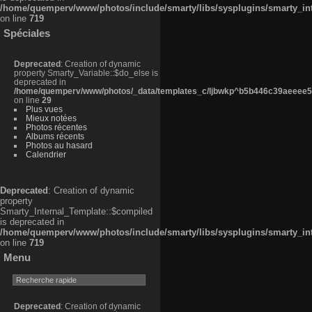
/home/quemperv/www/photos/include/smarty/libs/sysplugins/smarty_in
on line
719
Spéciales
Deprecated
: Creation of dynamic
property Smarty_Variable::$do_else is
deprecated in
/home/quemperv/www/photos/_data/templates_c/ljbwkp^b5b446c39aeeee50
on line
29
Plus vues
Mieux notées
Photos récentes
Albums récents
Photos au hasard
Calendrier
Deprecated
: Creation of dynamic
property
Smarty_Internal_Template::$compiled
is deprecated in
/home/quemperv/www/photos/include/smarty/libs/sysplugins/smarty_in
on line
719
Menu
Deprecated
: Creation of dynamic