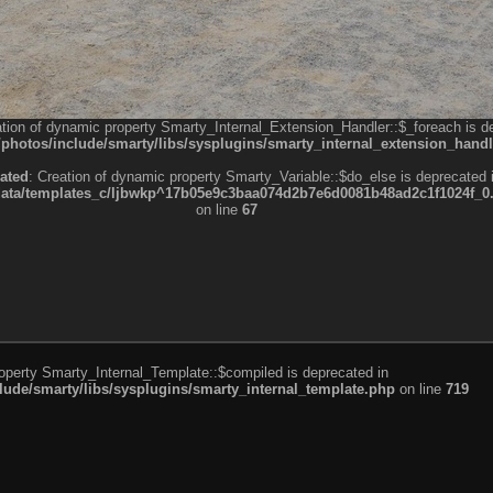
ation of dynamic property Smarty_Internal_Extension_Handler::$_foreach is d
otos/include/smarty/libs/sysplugins/smarty_internal_extension_handl
ated
: Creation of dynamic property Smarty_Variable::$do_else is deprecated 
a/templates_c/ljbwkp^17b05e9c3baa074d2b7e6d0081b48ad2c1f1024f_0.fil
on line
67
roperty Smarty_Internal_Template::$compiled is deprecated in
de/smarty/libs/sysplugins/smarty_internal_template.php
on line
719