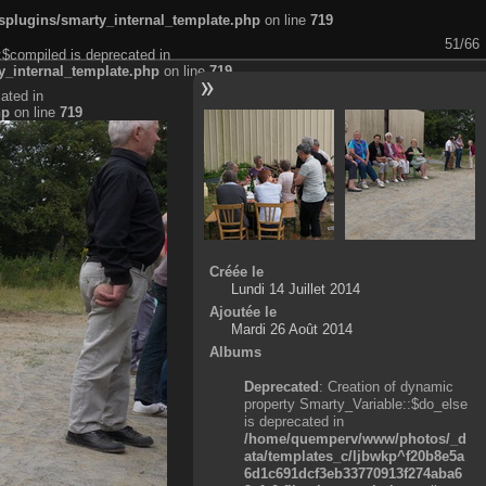
plugins/smarty_internal_template.php
on line
719
51/66
:$compiled is deprecated in
_internal_template.php
on line
719
ated in
hp
on line
719
Créée le
Lundi 14 Juillet 2014
Ajoutée le
Mardi 26 Août 2014
Albums
Deprecated
: Creation of dynamic
property Smarty_Variable::$do_else
is deprecated in
/home/quemperv/www/photos/_d
ata/templates_c/ljbwkp^f20b8e5a
6d1c691dcf3eb33770913f274aba6