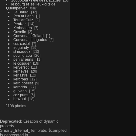
2008 Aout - Fête des Battages
18
le bourg et les lieux-dits de
Quemperven
289
Le Bourg
32
Pen ar Lann
1
Toul ar Ouiz
2
PenKer
14
Kerhoaden
7
Govelic
2
Convenant Gélard
1
Convenant Lagadec
2
cos castel
7
troguindy
19
st maudez
23
poull glaou
20
pen ar puns
11
le cosquer
19
kerversot
11
kerneves
20
kerlastre
12
kergroas
12
kerdiboëllet
9
kerbrido
27
guivano
15
coz puns
5
brozoul
18
2108 photos
Deprecated
: Creation of dynamic
property
Smarty_Internal_Template::$compiled
is deprecated in