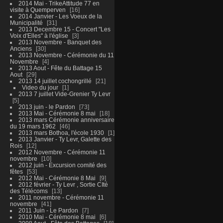
2014 Mai - TrikeAttitude 77 en
visite à Quemperven
16
2014 Janvier - Les Voeux de la
Municipalité
31
2013 Decembre 15 - Concert "Les
Voix d'Elles" à l'église
3
2013 Novembre - Banquet des
Anciens
30
2013 Novembre - Cérémonie du 11
Novembre
4
2013 Aout - Fête du Battage 15
Aout
29
2013 14 juillet cochongrillé
21
Video du jour
1
2013 7 juillet Vide-Grenier Ty Levr
5
2013 juin - le Pardon
73
2013 Mai - Cérémonie 8 mai
18
2013 mars Cérémonie anniversaire
du 19 mars 1962
46
2013 mars Bothoa, l'école 1930
1
2013 Janvier - Ty Levr, Galette des
Rois
12
2012 Novembre - Cérémonie 11
novembre
10
2012 juin - Excursion comité des
fêtes
53
2012 Mai - Cérémonie 8 Mai
9
2012 février - Ty Levr , Sortie CIté
des Télécoms
13
2011 novembre - Cérémonie 11
novembre
41
2011 Juin - Le Pardon
7
2010 Mai - Cérémonie 8 mai
6