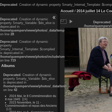
Deprecated
: Creation of dynamic property Smarty_Internal_Template::$compi
Accueil
/
2014 juillet 14 Le Co
Deprecated
: Creation of dynamic
Deprecated
:
property Smarty_Variable::$do_else is
/home/quemperv/w
deprecated in
/home/quemperv/www/photos/_data/templates_c/ljbwkp^c6900b4874d0f35
on line
28
Deprecated
: Creation of dynamic
property
Smarty_Internal_Template::$compiled
is deprecated in
/home/quemperv/www/photos/include/smarty/libs/sysplugins/smarty_in
on line
719
Albums
Deprecated
: Creation of dynamic
property Smarty_Variable::$do_else
is deprecated in
/home/quemperv/www/photos/_data/templates_c/ljbwkp^9d77c4c7d1830
on line
42
2024 Mai, le 8 Commémoration du
8 mai 1945
24
2023 Novembre, le 11 -
Commémoration et repas des Anciens
13