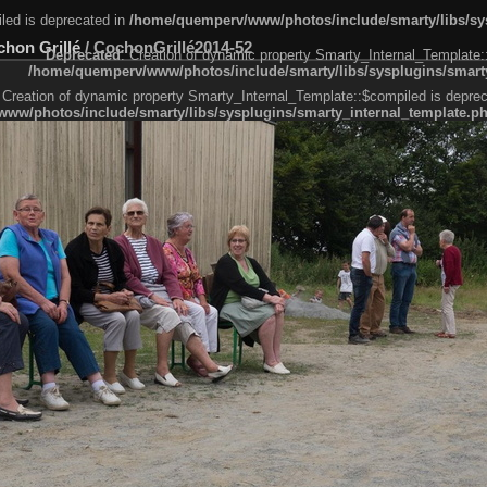
led is deprecated in
/home/quemperv/www/photos/include/smarty/libs/sys
chon Grillé
/
CochonGrillé2014-52
Deprecated
: Creation of dynamic property Smarty_Internal_Template:
/home/quemperv/www/photos/include/smarty/libs/sysplugins/smarty
 Creation of dynamic property Smarty_Internal_Template::$compiled is deprec
ww/photos/include/smarty/libs/sysplugins/smarty_internal_template.p
e1df606f26bc55e6a40d5a3fc_0.file.menubar.tpl.php
ternal_template.php
cb83f461f2685cd6a1bb234fabf_0.file.menubar_categories.tpl.php