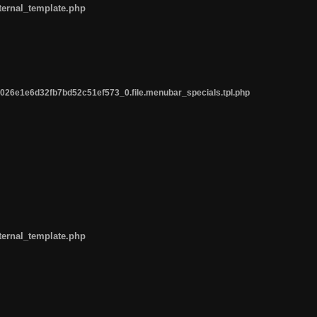
ternal_template.php
26e1e6d32fb7bd52c51ef573_0.file.menubar_specials.tpl.php
ternal_template.php