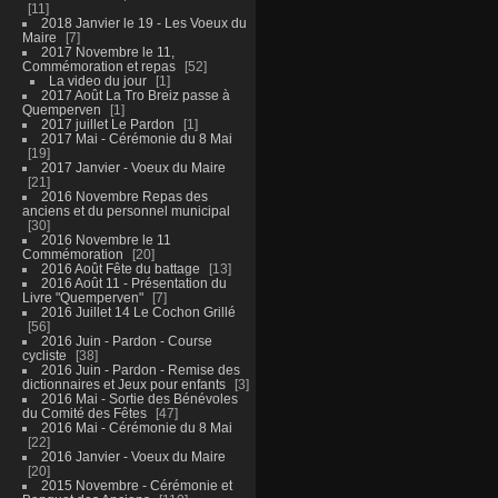
11
2018 Janvier le 19 - Les Voeux du
Maire
7
2017 Novembre le 11,
Commémoration et repas
52
La video du jour
1
2017 Août La Tro Breiz passe à
Quemperven
1
2017 juillet Le Pardon
1
2017 Mai - Cérémonie du 8 Mai
19
2017 Janvier - Voeux du Maire
21
2016 Novembre Repas des
anciens et du personnel municipal
30
2016 Novembre le 11
Commémoration
20
2016 Août Fête du battage
13
2016 Août 11 - Présentation du
Livre "Quemperven"
7
2016 Juillet 14 Le Cochon Grillé
56
2016 Juin - Pardon - Course
cycliste
38
2016 Juin - Pardon - Remise des
dictionnaires et Jeux pour enfants
3
2016 Mai - Sortie des Bénévoles
du Comité des Fêtes
47
2016 Mai - Cérémonie du 8 Mai
22
2016 Janvier - Voeux du Maire
20
2015 Novembre - Cérémonie et