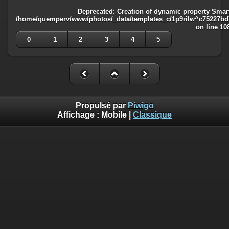
Deprecated
: Creation of dynamic property Smart
/home/quemperv/www/photos/_data/templates_c/1p9rilw^c75227bd75
on line
10
0
1
2
3
4
5
Propulsé par
Piwigo
Affichage :
Mobile
|
Classique