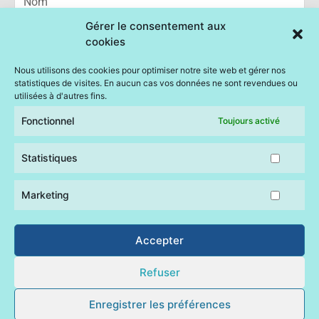
Statisti
Marketi
Gérer le consentement aux
cookies
Email
Nous utilisons des cookies pour optimiser notre site web et gérer nos
statistiques de visites. En aucun cas vos données ne sont revendues ou
Message
utilisées à d'autres fins.
Fonctionnel
Toujours activé
Statistiques
ENVOI
Marketing
Accepter
Mairie de Quemperven © 2023 –
politiques de cookies – gérer
le consentement
–
déclaration de confidentialité
–
mentions
Refuser
légales
Enregistrer les préférences