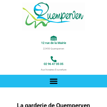
Aller
au
contenu
12 rue de la Mairie
22450 Quemperven
02 96 47 05 05
Aux horaires d'ouverture
La garderie de Quemperven