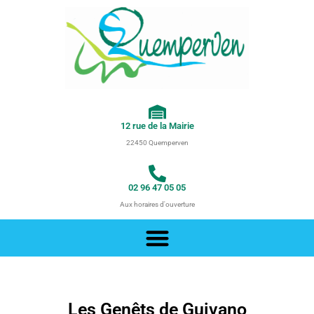
Aller
au
contenu
12 rue de la Mairie
22450 Quemperven
02 96 47 05 05
Aux horaires d'ouverture
Les Genêts de Guivano