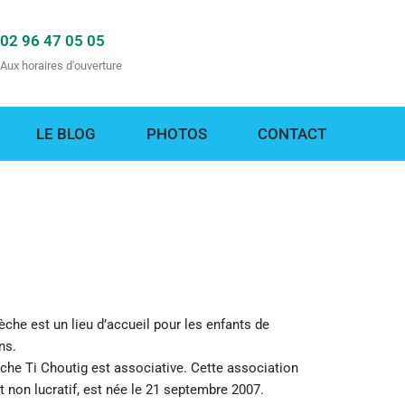
02 96 47 05 05
Aux horaires d'ouverture
LE BLOG
PHOTOS
CONTACT
èche est un lieu d’accueil pour les enfants de
ns.
che Ti Choutig est associative. Cette association
ut non lucratif, est née le 21 septembre 2007.