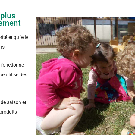
 plus
nement
té et qu ‘elle
ns.
 fonctionne
e utilise des
 de saison et
 produits