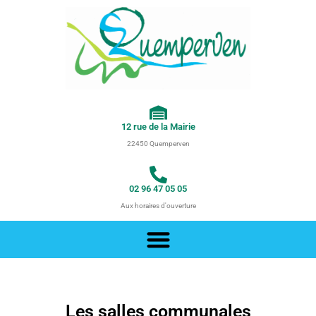
Aller
au
contenu
12 rue de la Mairie
22450 Quemperven
02 96 47 05 05
Aux horaires d'ouverture
Les salles communales