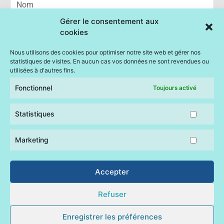
Statisti
Marketi
Gérer le consentement aux
cookies
Email
Nous utilisons des cookies pour optimiser notre site web et gérer nos
statistiques de visites. En aucun cas vos données ne sont revendues ou
Message
utilisées à d'autres fins.
Fonctionnel
Toujours activé
Statistiques
ENVOI
Marketing
Accepter
Mairie de Quemperven © 2023 –
politiques de cookies – gérer
le consentement
–
déclaration de confidentialité
–
mentions
Refuser
légales
Enregistrer les préférences