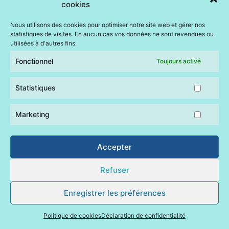
Vendredi 08 mai 2026
cookies
Nous utilisons des cookies pour optimiser notre site web et gérer nos
11h00 : rendez-vous à la Mairie pour le rassemblement.
statistiques de visites. En aucun cas vos données ne sont revendues ou
11h15 : Cérémonie au Monument aux Morts suivie d’un vin
utilisées à d'autres fins.
d’honneur dans la salle de garderie périscolaire.
Fonctionnel
Toujours activé
Statistiques
Marketing
Accepter
Mairie de Quemperven © 2023 –
politiques de cookies – gérer
le consentement
–
déclaration de confidentialité
–
mentions
Refuser
légales
Enregistrer les préférences
Réalisation web Tregor Graphik
Politique de cookies
Déclaration de confidentialité