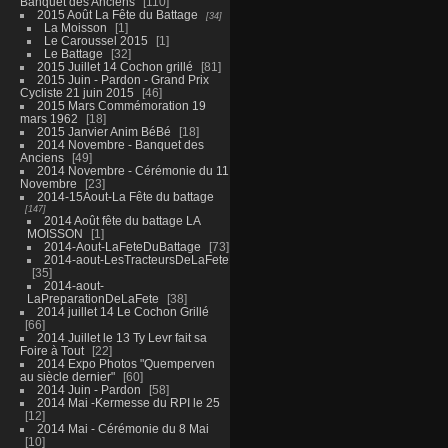
Banquet des Anciens
110
2015 Août La Fête du Battage
34
La Moisson
1
Le Caroussel 2015
1
Le Battage
32
2015 Juillet 14 Cochon grillé
81
2015 Juin - Pardon - Grand Prix
Cycliste 21 juin 2015
46
2015 Mars Commémoration 19
mars 1962
18
2015 Janvier Anim BéBé
18
2014 Novembre - Banquet des
Anciens
49
2014 Novembre - Cérémonie du 11
Novembre
23
2014-15Aout-La Fête du battage
147
2014 Août fête du battage LA
MOISSON
1
2014-Aout-LaFeteDuBattage
73
2014-aout-LesTracteursDeLaFete
35
2014-aout-
LaPreparationDeLaFete
38
2014 juillet 14 Le Cochon Grillé
66
2014 Juillet le 13 Ty Levr fait sa
Foire à Tout
22
2014 Expo Photos "Quemperven
au siècle dernier"
60
2014 Juin - Pardon
58
2014 Mai -Kermesse du RPI le 25
12
2014 Mai - Cérémonie du 8 Mai
10