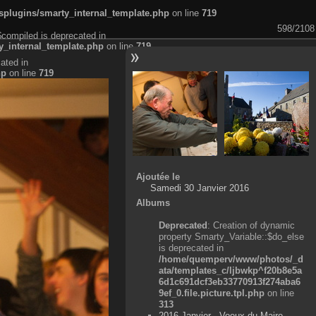
plugins/smarty_internal_template.php
on line
719
598/2108
$compiled is deprecated in
_internal_template.php
on line
719
ated in
hp
on line
719
Ajoutée le
Samedi 30 Janvier 2016
Albums
Deprecated
: Creation of dynamic
property Smarty_Variable::$do_else
is deprecated in
/home/quemperv/www/photos/_d
ata/templates_c/ljbwkp^f20b8e5a
6d1c691dcf3eb33770913f274aba6
9ef_0.file.picture.tpl.php
on line
313
2016 Janvier - Voeux du Maire