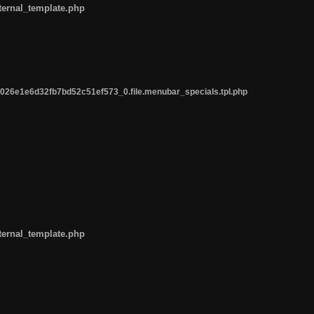
ternal_template.php
26e1e6d32fb7bd52c51ef573_0.file.menubar_specials.tpl.php
ternal_template.php