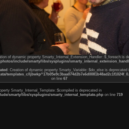
ation of dynamic property Smarty_Internal_Extension_Handler::$_foreach is d
otos/include/smarty/libs/sysplugins/smarty_internal_extension_handl
ated
: Creation of dynamic property Smarty_Variable::$do_else is deprecated 
a/templates_c/ljbwkp^17b05e9c3baa074d2b7e6d0081b48ad2c1f1024f_0.fil
on line
67
roperty Smarty_Internal_Template::$compiled is deprecated in
de/smarty/libs/sysplugins/smarty_internal_template.php
on line
719