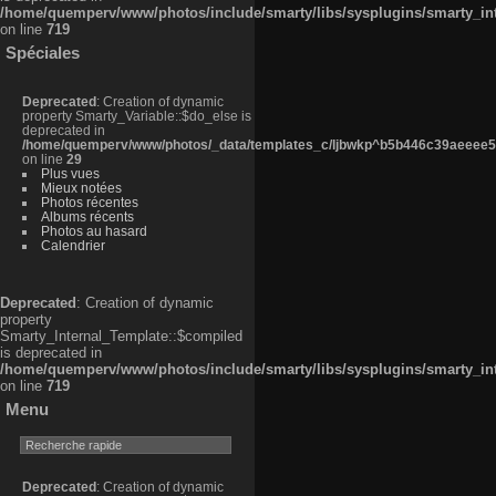
/home/quemperv/www/photos/include/smarty/libs/sysplugins/smarty_in
on line
719
Spéciales
Deprecated
: Creation of dynamic
property Smarty_Variable::$do_else is
deprecated in
/home/quemperv/www/photos/_data/templates_c/ljbwkp^b5b446c39aeeee50
on line
29
Plus vues
Mieux notées
Photos récentes
Albums récents
Photos au hasard
Calendrier
Deprecated
: Creation of dynamic
property
Smarty_Internal_Template::$compiled
is deprecated in
/home/quemperv/www/photos/include/smarty/libs/sysplugins/smarty_in
on line
719
Menu
Deprecated
: Creation of dynamic