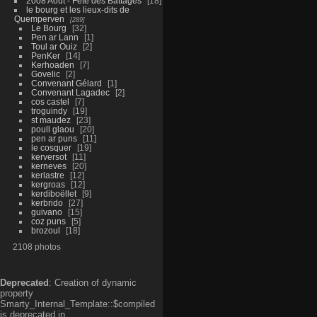
2008 Aout - Fête des Battages
18
le bourg et les lieux-dits de
Quemperven
289
Le Bourg
32
Pen ar Lann
1
Toul ar Ouiz
2
PenKer
14
Kerhoaden
7
Govelic
2
Convenant Gélard
1
Convenant Lagadec
2
cos castel
7
troguindy
19
st maudez
23
poull glaou
20
pen ar puns
11
le cosquer
19
kerversot
11
kerneves
20
kerlastre
12
kergroas
12
kerdiboëllet
9
kerbrido
27
guivano
15
coz puns
5
brozoul
18
2108 photos
Deprecated
: Creation of dynamic
property
Smarty_Internal_Template::$compiled
is deprecated in