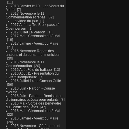
11
2018 Janvier le 19 - Les Voeux du
Maire
7
2017 Novembre le 11,
Commémoration et repas
52
La video du jour
1
2017 Août La Tro Breiz passe à
Quemperven
1
2017 juillet Le Pardon
1
2017 Mai - Cérémonie du 8 Mai
19
2017 Janvier - Voeux du Maire
21
2016 Novembre Repas des
anciens et du personnel municipal
30
2016 Novembre le 11
Commémoration
20
2016 Août Fête du battage
13
2016 Août 11 - Présentation du
Livre "Quemperven"
7
2016 Juillet 14 Le Cochon Grillé
56
2016 Juin - Pardon - Course
cycliste
38
2016 Juin - Pardon - Remise des
dictionnaires et Jeux pour enfants
3
2016 Mai - Sortie des Bénévoles
du Comité des Fêtes
47
2016 Mai - Cérémonie du 8 Mai
22
2016 Janvier - Voeux du Maire
20
2015 Novembre - Cérémonie et