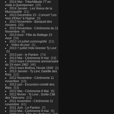
2014 Mai - TrikeAttitude 77 en
visite à Quemperven
16
2014 Janvier - Les Voeux de la
Municipalité
31
2013 Decembre 15 - Concert "Les
Voix d'Elles" à l'église
3
2013 Novembre - Banquet des
Anciens
30
2013 Novembre - Cérémonie du 11
Novembre
4
2013 Aout - Fête du Battage 15
Aout
29
2013 14 juillet cochongrillé
21
Video du jour
1
2013 7 juillet Vide-Grenier Ty Levr
5
2013 juin - le Pardon
73
2013 Mai - Cérémonie 8 mai
18
2013 mars Cérémonie anniversaire
du 19 mars 1962
46
2013 mars Bothoa, l'école 1930
1
2013 Janvier - Ty Levr, Galette des
Rois
12
2012 Novembre - Cérémonie 11
novembre
10
2012 juin - Excursion comité des
fêtes
53
2012 Mai - Cérémonie 8 Mai
9
2012 février - Ty Levr , Sortie CIté
des Télécoms
13
2011 novembre - Cérémonie 11
novembre
41
2011 Juin - Le Pardon
7
2010 Mai - Cérémonie 8 mai
6