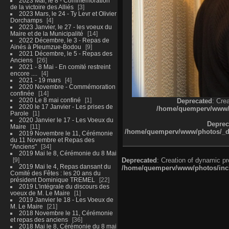
2023 Mai, le 8 - Commémoration
de la victoire des Alliés
3
2023 Mars, le 24 - Ty Levr et Olivier
Dorchamps
4
2023 Janvier, le 27 - les voeux du
Maire et de la Municipalité
14
2022 Décembre, le 3 - Repas de
Ainés à Pleumzue-Bodou
9
2021 Décembre, le 5 - Repas des
Anciens
26
2021 - 8 Mai - En comité restreint
encore ....
4
2021 - 19 mars
4
2020 Novembre - Commémoration
confinée
14
2020 Le 8 mai confiné
1
Deprecated
: Cre
2020 le 17 Janvier - Les prises de
/home/quemperv/www/ph
Parole
1
2020 Janvier le 17 - Les Voeux du
Deprec
Maire
11
/home/quemperv/www/photos/_dat
2019 Novembre le 11, Cérémonie
du 11 Novembre et Repas des
"Anciens"
34
2019 Mai le 8, Cérémonie du 8 Mai
9
Deprecated
: Creation of dynamic p
2019 Mai le 4, Repas dansant du
/home/quemperv/www/photos/inclu
Comité des Fêtes : les 20 ans du
président Dominique TREMEL
22
2019 L'intégrale du discours des
voeux de M. Le Maire
1
2019 Janvier le 18 - Les Voeux de
M. Le Maire
21
2018 Novembre le 11, Cérémonie
et repas des anciens
36
2018 Mai le 8, Cérémonie du 8 mai