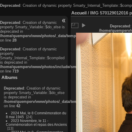
Deprecated
: Creation of dynamic property Smarty_Internal_Template::$compi
Accueil
/
IMG 570129012016 pr
Deprecated
: Creation of dynamic
Deprecated
:
property Smarty_Variable::$do_else is
/home/quemperv/w
deprecated in
/home/quemperv/www/photos/_data/templates_c/ljbwkp^c6900b4874d0f35
on line
28
Deprecated
: Creation of dynamic
property
Smarty_Internal_Template::$compiled
is deprecated in
/home/quemperv/www/photos/include/smarty/libs/sysplugins/smarty_in
on line
719
Albums
Deprecated
: Creation of dynamic
property Smarty_Variable::$do_else
is deprecated in
/home/quemperv/www/photos/_data/templates_c/ljbwkp^9d77c4c7d1830
on line
42
2024 Mai, le 8 Commémoration du
8 mai 1945
24
2023 Novembre, le 11 -
Commémoration et repas des Anciens
13