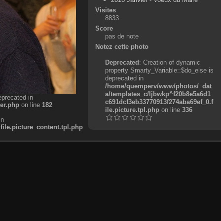
Visites
8833
Score
pas de note
Notez cette photo
Deprecated
: Creation of dynamic
property Smarty_Variable::$do_else is
deprecated in
/home/quemperv/www/photos/_dat
a/templates_c/ljbwkp^f20b8e5a6d1
eprecated in
c691dcf3eb33770913f274aba69ef_0.f
er.php
on line
182
ile.picture.tpl.php
on line
336
in
e.picture_content.tpl.php