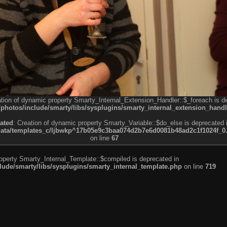
ation of dynamic property Smarty_Internal_Extension_Handler::$_foreach is d
otos/include/smarty/libs/sysplugins/smarty_internal_extension_handl
ated
: Creation of dynamic property Smarty_Variable::$do_else is deprecated 
a/templates_c/ljbwkp^17b05e9c3baa074d2b7e6d0081b48ad2c1f1024f_0.fil
on line
67
roperty Smarty_Internal_Template::$compiled is deprecated in
de/smarty/libs/sysplugins/smarty_internal_template.php
on line
719