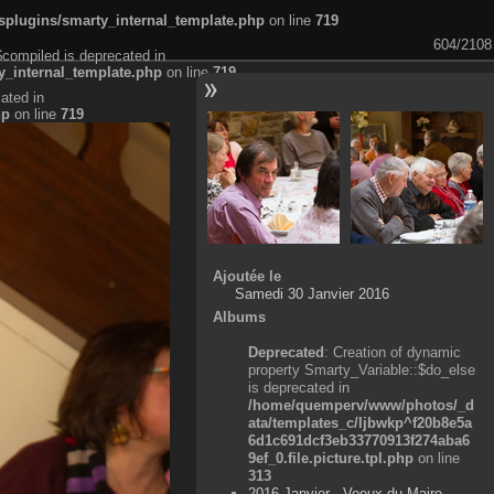
plugins/smarty_internal_template.php
on line
719
604/2108
$compiled is deprecated in
_internal_template.php
on line
719
ated in
hp
on line
719
Ajoutée le
Samedi 30 Janvier 2016
Albums
Deprecated
: Creation of dynamic
property Smarty_Variable::$do_else
is deprecated in
/home/quemperv/www/photos/_d
ata/templates_c/ljbwkp^f20b8e5a
6d1c691dcf3eb33770913f274aba6
9ef_0.file.picture.tpl.php
on line
313
2016 Janvier - Voeux du Maire