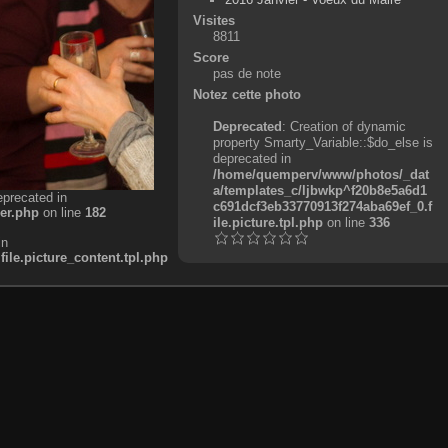
Visites
8811
Score
pas de note
Notez cette photo
Deprecated
: Creation of dynamic
property Smarty_Variable::$do_else is
deprecated in
/home/quemperv/www/photos/_dat
a/templates_c/ljbwkp^f20b8e5a6d1
eprecated in
c691dcf3eb33770913f274aba69ef_0.f
er.php
on line
182
ile.picture.tpl.php
on line
336
in
e.picture_content.tpl.php