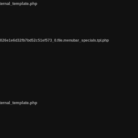
ternal_template.php
26e1e6d32fb7bd52c51ef573_0.file.menubar_specials.tpl.php
ternal_template.php