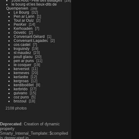
2008 Aout - Fête des Battages
18
le bourg et les lieux-dits de
Quemperven
289
Le Bourg
32
Pen ar Lann
1
Toul ar Ouiz
2
PenKer
14
Kerhoaden
7
Govelic
2
Convenant Gélard
1
Convenant Lagadec
2
cos castel
7
troguindy
19
st maudez
23
poull glaou
20
pen ar puns
11
le cosquer
19
kerversot
11
kerneves
20
kerlastre
12
kergroas
12
kerdiboëllet
9
kerbrido
27
guivano
15
coz puns
5
brozoul
18
2108 photos
Deprecated
: Creation of dynamic
property
Smarty_Internal_Template::$compiled
is deprecated in