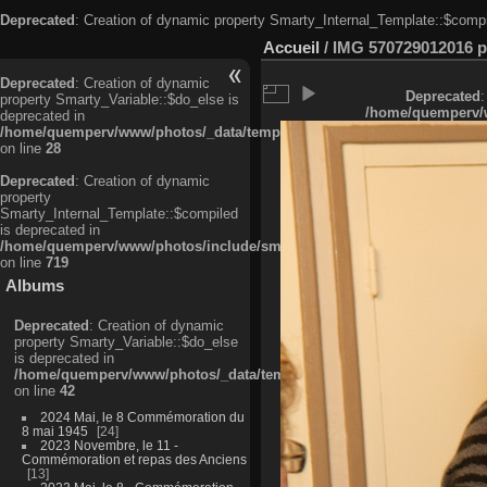
Deprecated
: Creation of dynamic property Smarty_Internal_Template::$compi
Accueil
/
IMG 570729012016 pr
Deprecated
: Creation of dynamic
Deprecated
:
property Smarty_Variable::$do_else is
/home/quemperv/w
deprecated in
/home/quemperv/www/photos/_data/templates_c/ljbwkp^c6900b4874d0f35
on line
28
Deprecated
: Creation of dynamic
property
Smarty_Internal_Template::$compiled
is deprecated in
/home/quemperv/www/photos/include/smarty/libs/sysplugins/smarty_in
on line
719
Albums
Deprecated
: Creation of dynamic
property Smarty_Variable::$do_else
is deprecated in
/home/quemperv/www/photos/_data/templates_c/ljbwkp^9d77c4c7d1830
on line
42
2024 Mai, le 8 Commémoration du
8 mai 1945
24
2023 Novembre, le 11 -
Commémoration et repas des Anciens
13