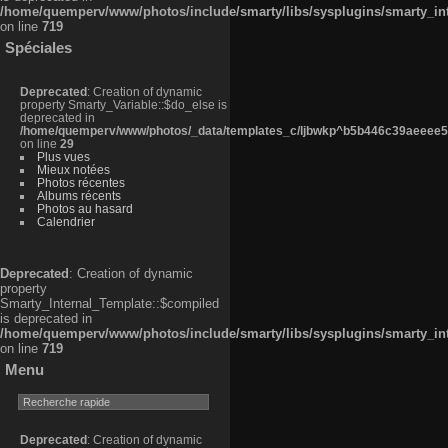
/home/quemperv/www/photos/include/smarty/libs/sysplugins/smarty_in
on line
719
Spéciales
Deprecated
: Creation of dynamic
property Smarty_Variable::$do_else is
deprecated in
/home/quemperv/www/photos/_data/templates_c/ljbwkp^b5b446c39aeeee50
on line
29
Plus vues
Mieux notées
Photos récentes
Albums récents
Photos au hasard
Calendrier
Deprecated
: Creation of dynamic
property
Smarty_Internal_Template::$compiled
is deprecated in
/home/quemperv/www/photos/include/smarty/libs/sysplugins/smarty_in
on line
719
Menu
Deprecated
: Creation of dynamic