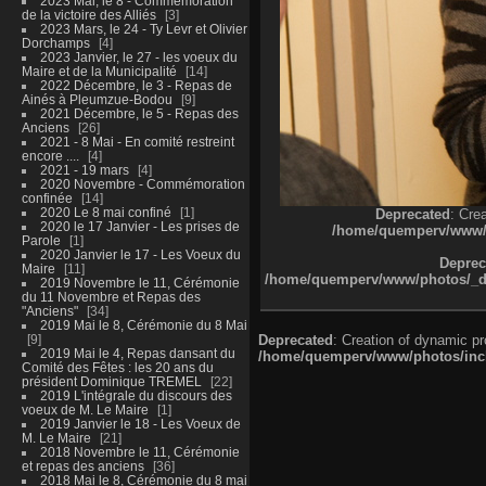
2023 Mai, le 8 - Commémoration
de la victoire des Alliés
3
2023 Mars, le 24 - Ty Levr et Olivier
Dorchamps
4
2023 Janvier, le 27 - les voeux du
Maire et de la Municipalité
14
2022 Décembre, le 3 - Repas de
Ainés à Pleumzue-Bodou
9
2021 Décembre, le 5 - Repas des
Anciens
26
2021 - 8 Mai - En comité restreint
encore ....
4
2021 - 19 mars
4
2020 Novembre - Commémoration
confinée
14
2020 Le 8 mai confiné
1
Deprecated
: Cre
2020 le 17 Janvier - Les prises de
/home/quemperv/www/ph
Parole
1
2020 Janvier le 17 - Les Voeux du
Deprec
Maire
11
/home/quemperv/www/photos/_dat
2019 Novembre le 11, Cérémonie
du 11 Novembre et Repas des
"Anciens"
34
2019 Mai le 8, Cérémonie du 8 Mai
9
Deprecated
: Creation of dynamic p
2019 Mai le 4, Repas dansant du
/home/quemperv/www/photos/inclu
Comité des Fêtes : les 20 ans du
président Dominique TREMEL
22
2019 L'intégrale du discours des
voeux de M. Le Maire
1
2019 Janvier le 18 - Les Voeux de
M. Le Maire
21
2018 Novembre le 11, Cérémonie
et repas des anciens
36
2018 Mai le 8, Cérémonie du 8 mai