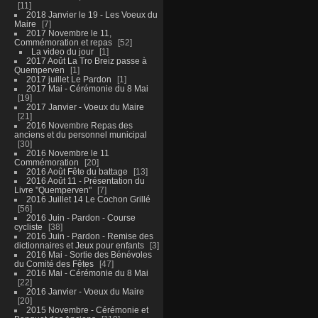
11
2018 Janvier le 19 - Les Voeux du
Maire
7
2017 Novembre le 11,
Commémoration et repas
52
La video du jour
1
2017 Août La Tro Breiz passe à
Quemperven
1
2017 juillet Le Pardon
1
2017 Mai - Cérémonie du 8 Mai
19
2017 Janvier - Voeux du Maire
21
2016 Novembre Repas des
anciens et du personnel municipal
30
2016 Novembre le 11
Commémoration
20
2016 Août Fête du battage
13
2016 Août 11 - Présentation du
Livre "Quemperven"
7
2016 Juillet 14 Le Cochon Grillé
56
2016 Juin - Pardon - Course
cycliste
38
2016 Juin - Pardon - Remise des
dictionnaires et Jeux pour enfants
3
2016 Mai - Sortie des Bénévoles
du Comité des Fêtes
47
2016 Mai - Cérémonie du 8 Mai
22
2016 Janvier - Voeux du Maire
20
2015 Novembre - Cérémonie et