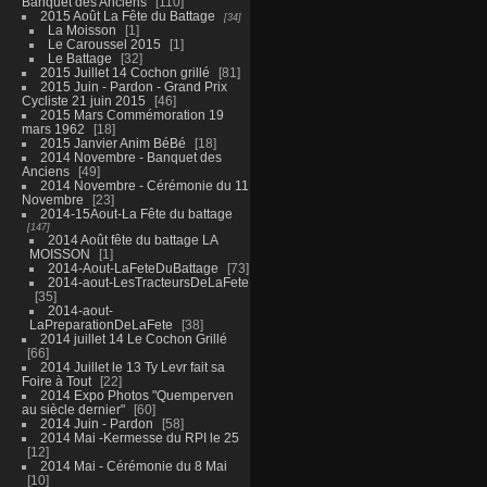
Banquet des Anciens
110
2015 Août La Fête du Battage
34
La Moisson
1
Le Caroussel 2015
1
Le Battage
32
2015 Juillet 14 Cochon grillé
81
2015 Juin - Pardon - Grand Prix
Cycliste 21 juin 2015
46
2015 Mars Commémoration 19
mars 1962
18
2015 Janvier Anim BéBé
18
2014 Novembre - Banquet des
Anciens
49
2014 Novembre - Cérémonie du 11
Novembre
23
2014-15Aout-La Fête du battage
147
2014 Août fête du battage LA
MOISSON
1
2014-Aout-LaFeteDuBattage
73
2014-aout-LesTracteursDeLaFete
35
2014-aout-
LaPreparationDeLaFete
38
2014 juillet 14 Le Cochon Grillé
66
2014 Juillet le 13 Ty Levr fait sa
Foire à Tout
22
2014 Expo Photos "Quemperven
au siècle dernier"
60
2014 Juin - Pardon
58
2014 Mai -Kermesse du RPI le 25
12
2014 Mai - Cérémonie du 8 Mai
10