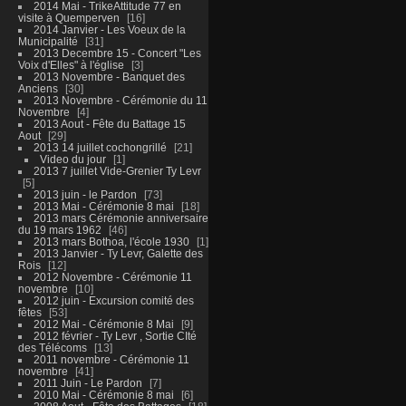
2014 Mai - TrikeAttitude 77 en
visite à Quemperven
16
2014 Janvier - Les Voeux de la
Municipalité
31
2013 Decembre 15 - Concert "Les
Voix d'Elles" à l'église
3
2013 Novembre - Banquet des
Anciens
30
2013 Novembre - Cérémonie du 11
Novembre
4
2013 Aout - Fête du Battage 15
Aout
29
2013 14 juillet cochongrillé
21
Video du jour
1
2013 7 juillet Vide-Grenier Ty Levr
5
2013 juin - le Pardon
73
2013 Mai - Cérémonie 8 mai
18
2013 mars Cérémonie anniversaire
du 19 mars 1962
46
2013 mars Bothoa, l'école 1930
1
2013 Janvier - Ty Levr, Galette des
Rois
12
2012 Novembre - Cérémonie 11
novembre
10
2012 juin - Excursion comité des
fêtes
53
2012 Mai - Cérémonie 8 Mai
9
2012 février - Ty Levr , Sortie CIté
des Télécoms
13
2011 novembre - Cérémonie 11
novembre
41
2011 Juin - Le Pardon
7
2010 Mai - Cérémonie 8 mai
6