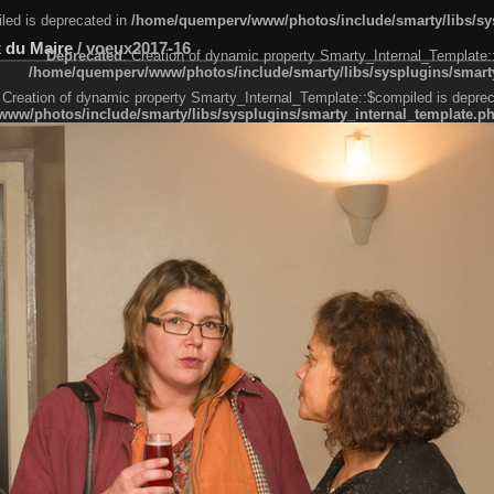
led is deprecated in
/home/quemperv/www/photos/include/smarty/libs/sys
x du Maire
/
voeux2017-16
Deprecated
: Creation of dynamic property Smarty_Internal_Template:
/home/quemperv/www/photos/include/smarty/libs/sysplugins/smarty
 Creation of dynamic property Smarty_Internal_Template::$compiled is deprec
ww/photos/include/smarty/libs/sysplugins/smarty_internal_template.p
e1df606f26bc55e6a40d5a3fc_0.file.menubar.tpl.php
ternal_template.php
cb83f461f2685cd6a1bb234fabf_0.file.menubar_categories.tpl.php