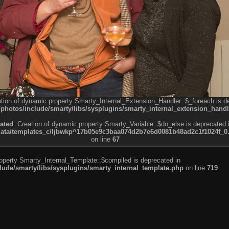
ation of dynamic property Smarty_Internal_Extension_Handler::$_foreach is d
otos/include/smarty/libs/sysplugins/smarty_internal_extension_handl
ated
: Creation of dynamic property Smarty_Variable::$do_else is deprecated 
a/templates_c/ljbwkp^17b05e9c3baa074d2b7e6d0081b48ad2c1f1024f_0.fil
on line
67
roperty Smarty_Internal_Template::$compiled is deprecated in
de/smarty/libs/sysplugins/smarty_internal_template.php
on line
719