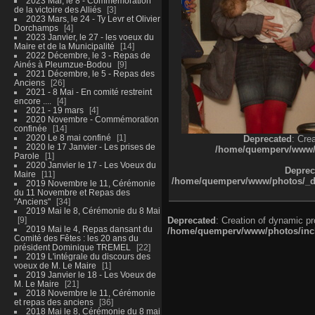
2023 Mai, le 8 - Commémoration
de la victoire des Alliés
3
2023 Mars, le 24 - Ty Levr et Olivier
Dorchamps
4
2023 Janvier, le 27 - les voeux du
Maire et de la Municipalité
14
2022 Décembre, le 3 - Repas de
Ainés à Pleumzue-Bodou
9
2021 Décembre, le 5 - Repas des
Anciens
26
2021 - 8 Mai - En comité restreint
encore ....
4
2021 - 19 mars
4
2020 Novembre - Commémoration
confinée
14
2020 Le 8 mai confiné
1
Deprecated
: Cre
2020 le 17 Janvier - Les prises de
/home/quemperv/www/ph
Parole
1
2020 Janvier le 17 - Les Voeux du
Deprec
Maire
11
/home/quemperv/www/photos/_dat
2019 Novembre le 11, Cérémonie
du 11 Novembre et Repas des
"Anciens"
34
2019 Mai le 8, Cérémonie du 8 Mai
9
Deprecated
: Creation of dynamic p
2019 Mai le 4, Repas dansant du
/home/quemperv/www/photos/inclu
Comité des Fêtes : les 20 ans du
président Dominique TREMEL
22
2019 L'intégrale du discours des
voeux de M. Le Maire
1
2019 Janvier le 18 - Les Voeux de
M. Le Maire
21
2018 Novembre le 11, Cérémonie
et repas des anciens
36
2018 Mai le 8, Cérémonie du 8 mai