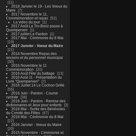
11
2018 Janvier le 19 - Les Voeux du
Maire
7
2017 Novembre le 11,
Commémoration et repas
52
La video du jour
1
2017 Août La Tro Breiz passe à
Quemperven
1
2017 juillet Le Pardon
1
2017 Mai - Cérémonie du 8 Mai
19
2017 Janvier - Voeux du Maire
21
2016 Novembre Repas des
anciens et du personnel municipal
30
2016 Novembre le 11
Commémoration
20
2016 Août Fête du battage
13
2016 Août 11 - Présentation du
Livre "Quemperven"
7
2016 Juillet 14 Le Cochon Grillé
56
2016 Juin - Pardon - Course
cycliste
38
2016 Juin - Pardon - Remise des
dictionnaires et Jeux pour enfants
3
2016 Mai - Sortie des Bénévoles
du Comité des Fêtes
47
2016 Mai - Cérémonie du 8 Mai
22
2016 Janvier - Voeux du Maire
20
2015 Novembre - Cérémonie et