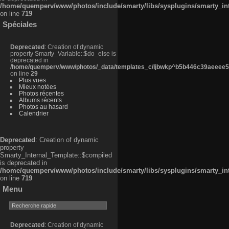
/home/quemperv/www/photos/include/smarty/libs/sysplugins/smarty_in
on line
719
Spéciales
Deprecated
: Creation of dynamic
property Smarty_Variable::$do_else is
deprecated in
/home/quemperv/www/photos/_data/templates_c/ljbwkp^b5b446c39aeeee50
on line
29
Plus vues
Mieux notées
Photos récentes
Albums récents
Photos au hasard
Calendrier
Deprecated
: Creation of dynamic
property
Smarty_Internal_Template::$compiled
is deprecated in
/home/quemperv/www/photos/include/smarty/libs/sysplugins/smarty_in
on line
719
Menu
Deprecated
: Creation of dynamic