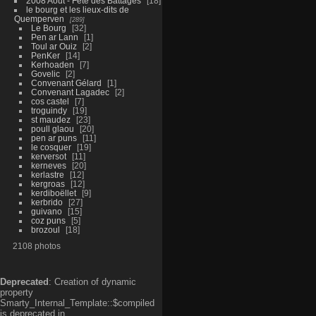
2008 Aout - Fête des Battages
18
le bourg et les lieux-dits de
Quemperven
289
Le Bourg
32
Pen ar Lann
1
Toul ar Ouiz
2
PenKer
14
Kerhoaden
7
Govelic
2
Convenant Gélard
1
Convenant Lagadec
2
cos castel
7
troguindy
19
st maudez
23
poull glaou
20
pen ar puns
11
le cosquer
19
kerversot
11
kerneves
20
kerlastre
12
kergroas
12
kerdiboëllet
9
kerbrido
27
guivano
15
coz puns
5
brozoul
18
2108 photos
Deprecated
: Creation of dynamic
property
Smarty_Internal_Template::$compiled
is deprecated in