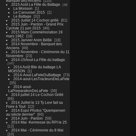
Banquet des Anciens
110
2015 Août La Fête du Battage
34
La Moisson
1
Le Caroussel 2015
1
Le Battage
32
2015 Juillet 14 Cochon grillé
81
2015 Juin - Pardon - Grand Prix
Cycliste 21 juin 2015
46
2015 Mars Commémoration 19
mars 1962
18
2015 Janvier Anim BéBé
18
2014 Novembre - Banquet des
Anciens
49
2014 Novembre - Cérémonie du 11
Novembre
23
2014-15Aout-La Fête du battage
147
2014 Août fête du battage LA
MOISSON
1
2014-Aout-LaFeteDuBattage
73
2014-aout-LesTracteursDeLaFete
35
2014-aout-
LaPreparationDeLaFete
38
2014 juillet 14 Le Cochon Grillé
66
2014 Juillet le 13 Ty Levr fait sa
Foire à Tout
22
2014 Expo Photos "Quemperven
au siècle dernier"
60
2014 Juin - Pardon
58
2014 Mai -Kermesse du RPI le 25
12
2014 Mai - Cérémonie du 8 Mai
10