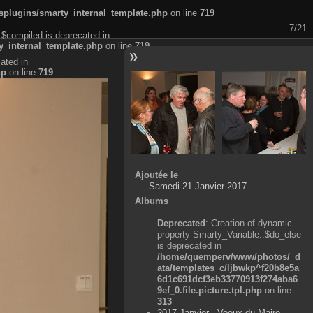
plugins/smarty_internal_template.php
on line
719
7/21
:$compiled is deprecated in
_internal_template.php
on line
719
ated in
hp
on line
719
Ajoutée le
Samedi 21 Janvier 2017
Albums
Deprecated
: Creation of dynamic
property Smarty_Variable::$do_else
is deprecated in
/home/quemperv/www/photos/_d
ata/templates_c/ljbwkp^f20b8e5a
6d1c691dcf3eb33770913f274aba6
9ef_0.file.picture.tpl.php
on line
313
2017 Janvier - Voeux du Maire