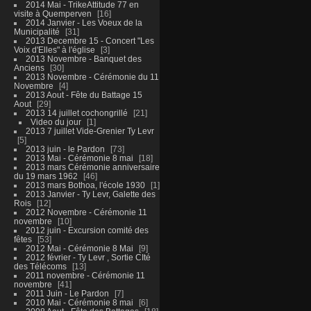
2014 Mai - TrikeAttitude 77 en
visite à Quemperven
16
2014 Janvier - Les Voeux de la
Municipalité
31
2013 Decembre 15 - Concert "Les
Voix d'Elles" à l'église
3
2013 Novembre - Banquet des
Anciens
30
2013 Novembre - Cérémonie du 11
Novembre
4
2013 Aout - Fête du Battage 15
Aout
29
2013 14 juillet cochongrillé
21
Video du jour
1
2013 7 juillet Vide-Grenier Ty Levr
5
2013 juin - le Pardon
73
2013 Mai - Cérémonie 8 mai
18
2013 mars Cérémonie anniversaire
du 19 mars 1962
46
2013 mars Bothoa, l'école 1930
1
2013 Janvier - Ty Levr, Galette des
Rois
12
2012 Novembre - Cérémonie 11
novembre
10
2012 juin - Excursion comité des
fêtes
53
2012 Mai - Cérémonie 8 Mai
9
2012 février - Ty Levr , Sortie CIté
des Télécoms
13
2011 novembre - Cérémonie 11
novembre
41
2011 Juin - Le Pardon
7
2010 Mai - Cérémonie 8 mai
6