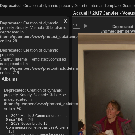
Deprecated
: Creation of dynamic property Smarty_Internal_Template::$compi
Accueil
/
2017 Janvier - Voeu
Deprecated
: Creation of dynamic
Deprecated
:
property Smarty_Variable::$do_else is
/home/quemperv/w
deprecated in
/home/quemperv/www/photos/_data/templates_c/ljbwkp^c6900b4874d0f35
on line
28
Deprecated
: Creation of dynamic
property
Smarty_Internal_Template::$compiled
is deprecated in
/home/quemperv/www/photos/include/smarty/libs/sysplugins/smarty_in
on line
719
Albums
Deprecated
: Creation of dynamic
property Smarty_Variable::$do_else
is deprecated in
/home/quemperv/www/photos/_data/templates_c/ljbwkp^9d77c4c7d1830
on line
42
2024 Mai, le 8 Commémoration du
8 mai 1945
24
2023 Novembre, le 11 -
Commémoration et repas des Anciens
13