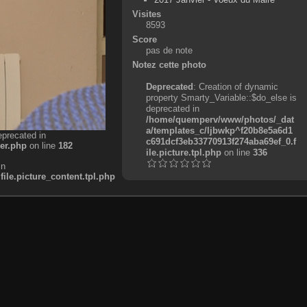
Visites
8593
Score
pas de note
Notez cette photo
Deprecated
: Creation of dynamic
property Smarty_Variable::$do_else is
deprecated in
/home/quemperv/www/photos/_dat
a/templates_c/ljbwkp^f20b8e5a6d1
eprecated in
c691dcf3eb33770913f274aba69ef_0.f
er.php
on line
182
ile.picture.tpl.php
on line
336
in
e.picture_content.tpl.php