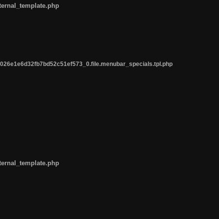
ternal_template.php
26e1e6d32fb7bd52c51ef573_0.file.menubar_specials.tpl.php
ternal_template.php