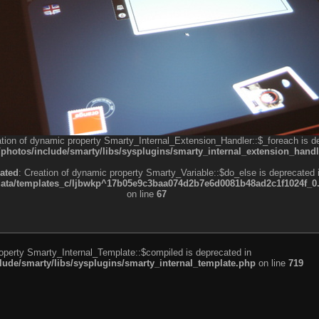
ation of dynamic property Smarty_Internal_Extension_Handler::$_foreach is d
otos/include/smarty/libs/sysplugins/smarty_internal_extension_handl
ated
: Creation of dynamic property Smarty_Variable::$do_else is deprecated 
a/templates_c/ljbwkp^17b05e9c3baa074d2b7e6d0081b48ad2c1f1024f_0.fil
on line
67
roperty Smarty_Internal_Template::$compiled is deprecated in
de/smarty/libs/sysplugins/smarty_internal_template.php
on line
719