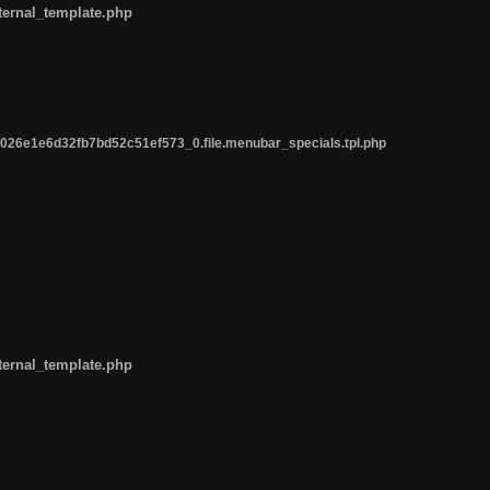
ternal_template.php
26e1e6d32fb7bd52c51ef573_0.file.menubar_specials.tpl.php
ternal_template.php