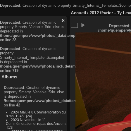
Deprecated
: Creation of dynamic property Smarty_Internal_Template::$compi
Accueil
/
2012 février - Ty Lev
Deprecated
: Creation of dynamic
Deprecated
:
property Smarty_Variable::$do_else is
/home/quemperv/w
deprecated in
/home/quemperv/www/photos/_data/templates_c/ljbwkp^c6900b4874d0f35
on line
28
Deprecated
: Creation of dynamic
property
Smarty_Internal_Template::$compiled
is deprecated in
/home/quemperv/www/photos/include/smarty/libs/sysplugins/smarty_in
on line
719
Albums
Deprecated
: Creation of dynamic
property Smarty_Variable::$do_else
is deprecated in
/home/quemperv/www/photos/_data/templates_c/ljbwkp^9d77c4c7d1830
on line
42
2024 Mai, le 8 Commémoration du
8 mai 1945
24
2023 Novembre, le 11 -
Commémoration et repas des Anciens
13