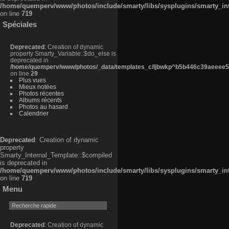
/home/quemperv/www/photos/include/smarty/libs/sysplugins/smarty_in
on line
719
Spéciales
Deprecated
: Creation of dynamic
property Smarty_Variable::$do_else is
deprecated in
/home/quemperv/www/photos/_data/templates_c/ljbwkp^b5b446c39aeeee50
on line
29
Plus vues
Mieux notées
Photos récentes
Albums récents
Photos au hasard
Calendrier
Deprecated
: Creation of dynamic
property
Smarty_Internal_Template::$compiled
is deprecated in
/home/quemperv/www/photos/include/smarty/libs/sysplugins/smarty_in
on line
719
Menu
Deprecated
: Creation of dynamic