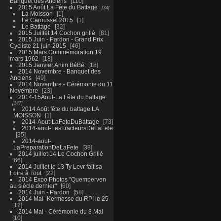
Banquet des Anciens
110
2015 Août La Fête du Battage
34
La Moisson
1
Le Caroussel 2015
1
Le Battage
32
2015 Juillet 14 Cochon grillé
81
2015 Juin - Pardon - Grand Prix
Cycliste 21 juin 2015
46
2015 Mars Commémoration 19
mars 1962
18
2015 Janvier Anim BéBé
18
2014 Novembre - Banquet des
Anciens
49
2014 Novembre - Cérémonie du 11
Novembre
23
2014-15Aout-La Fête du battage
147
2014 Août fête du battage LA
MOISSON
1
2014-Aout-LaFeteDuBattage
73
2014-aout-LesTracteursDeLaFete
35
2014-aout-
LaPreparationDeLaFete
38
2014 juillet 14 Le Cochon Grillé
66
2014 Juillet le 13 Ty Levr fait sa
Foire à Tout
22
2014 Expo Photos "Quemperven
au siècle dernier"
60
2014 Juin - Pardon
58
2014 Mai -Kermesse du RPI le 25
12
2014 Mai - Cérémonie du 8 Mai
10