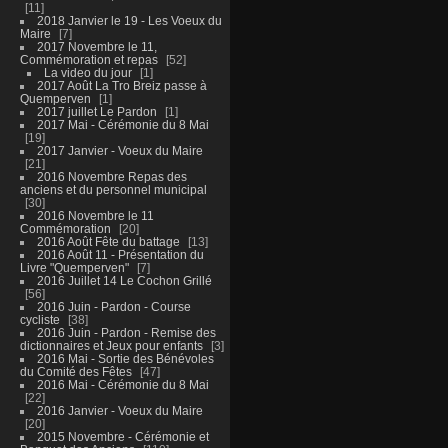
11
2018 Janvier le 19 - Les Voeux du
Maire
7
2017 Novembre le 11,
Commémoration et repas
52
La video du jour
1
2017 Août La Tro Breiz passe à
Quemperven
1
2017 juillet Le Pardon
1
2017 Mai - Cérémonie du 8 Mai
19
2017 Janvier - Voeux du Maire
21
2016 Novembre Repas des
anciens et du personnel municipal
30
2016 Novembre le 11
Commémoration
20
2016 Août Fête du battage
13
2016 Août 11 - Présentation du
Livre "Quemperven"
7
2016 Juillet 14 Le Cochon Grillé
56
2016 Juin - Pardon - Course
cycliste
38
2016 Juin - Pardon - Remise des
dictionnaires et Jeux pour enfants
3
2016 Mai - Sortie des Bénévoles
du Comité des Fêtes
47
2016 Mai - Cérémonie du 8 Mai
22
2016 Janvier - Voeux du Maire
20
2015 Novembre - Cérémonie et