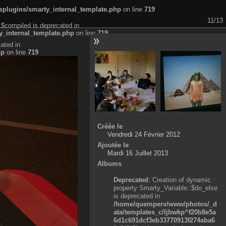
plugins/smarty_internal_template.php
on line
719
11/13
:$compiled is deprecated in
_internal_template.php
on line
719
ated in
hp
on line
719
Créée le
Vendredi 24 Février 2012
Ajoutée le
Mardi 16 Juillet 2013
Albums
Deprecated
: Creation of dynamic
property Smarty_Variable::$do_else
is deprecated in
/home/quemperv/www/photos/_d
ata/templates_c/ljbwkp^f20b8e5a
6d1c691dcf3eb33770913f274aba6