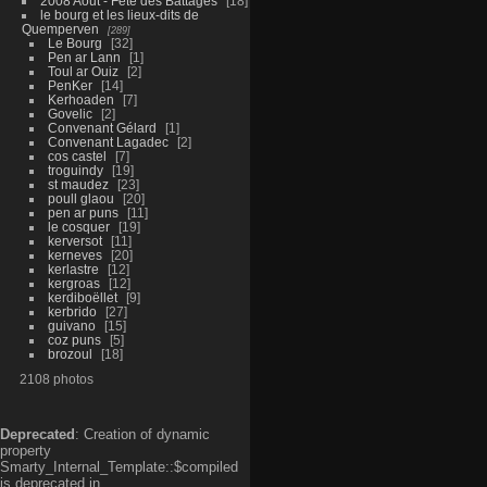
2008 Aout - Fête des Battages
18
le bourg et les lieux-dits de
Quemperven
289
Le Bourg
32
Pen ar Lann
1
Toul ar Ouiz
2
PenKer
14
Kerhoaden
7
Govelic
2
Convenant Gélard
1
Convenant Lagadec
2
cos castel
7
troguindy
19
st maudez
23
poull glaou
20
pen ar puns
11
le cosquer
19
kerversot
11
kerneves
20
kerlastre
12
kergroas
12
kerdiboëllet
9
kerbrido
27
guivano
15
coz puns
5
brozoul
18
2108 photos
Deprecated
: Creation of dynamic
property
Smarty_Internal_Template::$compiled
is deprecated in