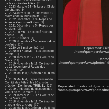
2023 Mai, le 8 - Commémoration
de la victoire des Alliés
3
2023 Mars, le 24 - Ty Levr et Olivier
Dorchamps
4
2023 Janvier, le 27 - les voeux du
Maire et de la Municipalité
14
2022 Décembre, le 3 - Repas de
Ainés à Pleumzue-Bodou
9
2021 Décembre, le 5 - Repas des
Anciens
26
2021 - 8 Mai - En comité restreint
encore ....
4
2021 - 19 mars
4
2020 Novembre - Commémoration
confinée
14
2020 Le 8 mai confiné
1
Deprecated
: Cre
2020 le 17 Janvier - Les prises de
/home/quemperv/www/ph
Parole
1
2020 Janvier le 17 - Les Voeux du
Deprec
Maire
11
/home/quemperv/www/photos/_dat
2019 Novembre le 11, Cérémonie
du 11 Novembre et Repas des
"Anciens"
34
2019 Mai le 8, Cérémonie du 8 Mai
9
2019 Mai le 4, Repas dansant du
Comité des Fêtes : les 20 ans du
président Dominique TREMEL
22
Deprecated
: Creation of dynamic p
2019 L'intégrale du discours des
/home/quemperv/www/photos/inclu
voeux de M. Le Maire
1
2019 Janvier le 18 - Les Voeux de
M. Le Maire
21
2018 Novembre le 11, Cérémonie
et repas des anciens
36
2018 Mai le 8, Cérémonie du 8 mai