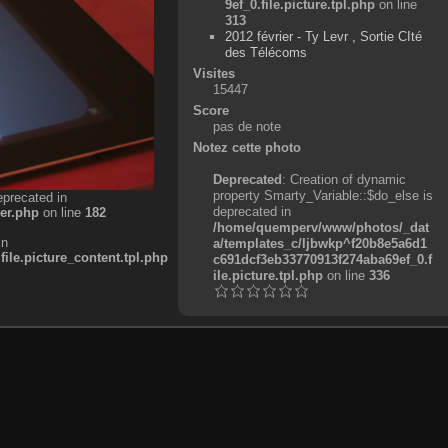
9ef_0.file.picture.tpl.php
on line
313
2012 février - Ty Levr , Sortie CIté
des Télécoms
Visites
15447
Score
pas de note
Notez cette photo
Deprecated
: Creation of dynamic
property Smarty_Variable::$do_else is
eprecated in
deprecated in
er.php
on line
182
/home/quemperv/www/photos/_dat
in
a/templates_c/ljbwkp^f20b8e5a6d1
e.picture_content.tpl.php
c691dcf3eb33770913f274aba69ef_0.f
ile.picture.tpl.php
on line
336