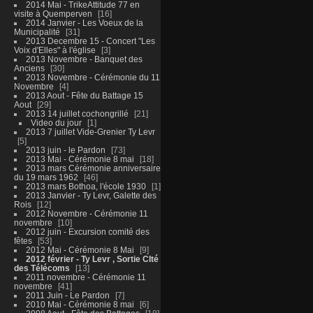
2014 Mai - TrikeAttitude 77 en
visite à Quemperven
16
2014 Janvier - Les Voeux de la
Municipalité
31
2013 Decembre 15 - Concert "Les
Voix d'Elles" à l'église
3
2013 Novembre - Banquet des
Anciens
30
2013 Novembre - Cérémonie du 11
Novembre
4
2013 Aout - Fête du Battage 15
Aout
29
2013 14 juillet cochongrillé
21
Video du jour
1
2013 7 juillet Vide-Grenier Ty Levr
5
2013 juin - le Pardon
73
2013 Mai - Cérémonie 8 mai
18
2013 mars Cérémonie anniversaire
du 19 mars 1962
46
2013 mars Bothoa, l'école 1930
1
2013 Janvier - Ty Levr, Galette des
Rois
12
2012 Novembre - Cérémonie 11
novembre
10
2012 juin - Excursion comité des
fêtes
53
2012 Mai - Cérémonie 8 Mai
9
2012 février - Ty Levr , Sortie CIté
des Télécoms
13
2011 novembre - Cérémonie 11
novembre
41
2011 Juin - Le Pardon
7
2010 Mai - Cérémonie 8 mai
6