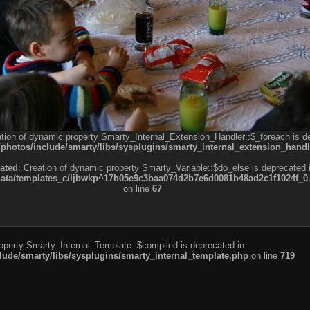
ation of dynamic property Smarty_Internal_Extension_Handler::$_foreach is d
otos/include/smarty/libs/sysplugins/smarty_internal_extension_handl
ated
: Creation of dynamic property Smarty_Variable::$do_else is deprecated 
a/templates_c/ljbwkp^17b05e9c3baa074d2b7e6d0081b48ad2c1f1024f_0.fil
on line
67
roperty Smarty_Internal_Template::$compiled is deprecated in
de/smarty/libs/sysplugins/smarty_internal_template.php
on line
719