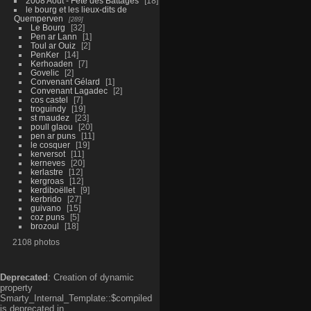
2008 Aout - Fête des Battages
18
le bourg et les lieux-dits de
Quemperven
289
Le Bourg
32
Pen ar Lann
1
Toul ar Ouiz
2
PenKer
14
Kerhoaden
7
Govelic
2
Convenant Gélard
1
Convenant Lagadec
2
cos castel
7
troguindy
19
st maudez
23
poull glaou
20
pen ar puns
11
le cosquer
19
kerversot
11
kerneves
20
kerlastre
12
kergroas
12
kerdiboëllet
9
kerbrido
27
guivano
15
coz puns
5
brozoul
18
2108 photos
Deprecated
: Creation of dynamic
property
Smarty_Internal_Template::$compiled
is deprecated in