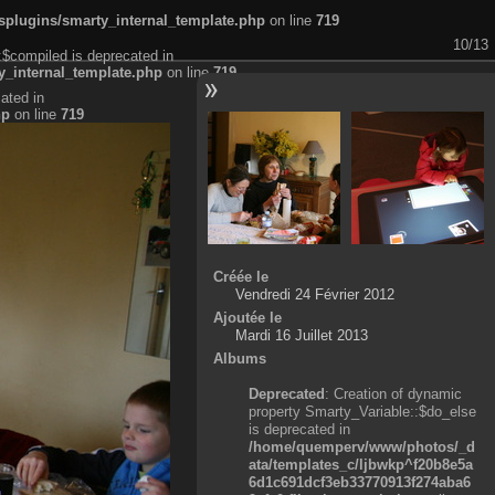
plugins/smarty_internal_template.php
on line
719
10/13
:$compiled is deprecated in
_internal_template.php
on line
719
ated in
hp
on line
719
Créée le
Vendredi 24 Février 2012
Ajoutée le
Mardi 16 Juillet 2013
Albums
Deprecated
: Creation of dynamic
property Smarty_Variable::$do_else
is deprecated in
/home/quemperv/www/photos/_d
ata/templates_c/ljbwkp^f20b8e5a
6d1c691dcf3eb33770913f274aba6