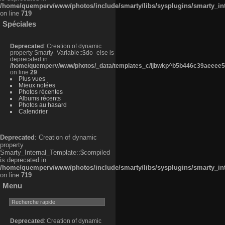
/home/quemperv/www/photos/include/smarty/libs/sysplugins/smarty_in
on line
719
Spéciales
Deprecated
: Creation of dynamic
property Smarty_Variable::$do_else is
deprecated in
/home/quemperv/www/photos/_data/templates_c/ljbwkp^b5b446c39aeeee50
on line
29
Plus vues
Mieux notées
Photos récentes
Albums récents
Photos au hasard
Calendrier
Deprecated
: Creation of dynamic
property
Smarty_Internal_Template::$compiled
is deprecated in
/home/quemperv/www/photos/include/smarty/libs/sysplugins/smarty_in
on line
719
Menu
Deprecated
: Creation of dynamic