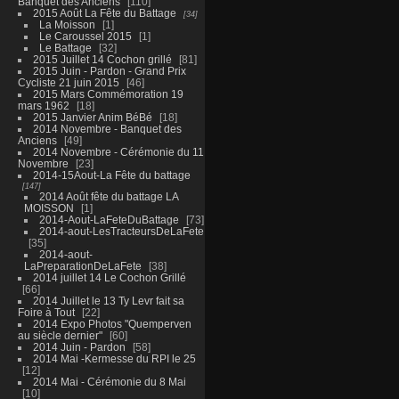
Banquet des Anciens
110
2015 Août La Fête du Battage
34
La Moisson
1
Le Caroussel 2015
1
Le Battage
32
2015 Juillet 14 Cochon grillé
81
2015 Juin - Pardon - Grand Prix
Cycliste 21 juin 2015
46
2015 Mars Commémoration 19
mars 1962
18
2015 Janvier Anim BéBé
18
2014 Novembre - Banquet des
Anciens
49
2014 Novembre - Cérémonie du 11
Novembre
23
2014-15Aout-La Fête du battage
147
2014 Août fête du battage LA
MOISSON
1
2014-Aout-LaFeteDuBattage
73
2014-aout-LesTracteursDeLaFete
35
2014-aout-
LaPreparationDeLaFete
38
2014 juillet 14 Le Cochon Grillé
66
2014 Juillet le 13 Ty Levr fait sa
Foire à Tout
22
2014 Expo Photos "Quemperven
au siècle dernier"
60
2014 Juin - Pardon
58
2014 Mai -Kermesse du RPI le 25
12
2014 Mai - Cérémonie du 8 Mai
10