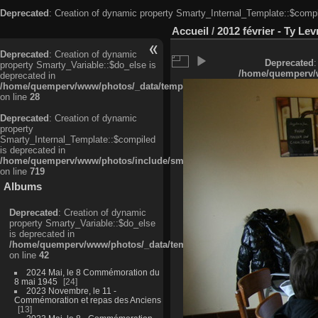
Deprecated
: Creation of dynamic property Smarty_Internal_Template::$compi
Accueil
/
2012 février - Ty Lev
Deprecated
: Creation of dynamic
Deprecated
:
property Smarty_Variable::$do_else is
/home/quemperv/w
deprecated in
/home/quemperv/www/photos/_data/templates_c/ljbwkp^c6900b4874d0f35
on line
28
Deprecated
: Creation of dynamic
property
Smarty_Internal_Template::$compiled
is deprecated in
/home/quemperv/www/photos/include/smarty/libs/sysplugins/smarty_in
on line
719
Albums
Deprecated
: Creation of dynamic
property Smarty_Variable::$do_else
is deprecated in
/home/quemperv/www/photos/_data/templates_c/ljbwkp^9d77c4c7d1830
on line
42
2024 Mai, le 8 Commémoration du
8 mai 1945
24
2023 Novembre, le 11 -
Commémoration et repas des Anciens
13