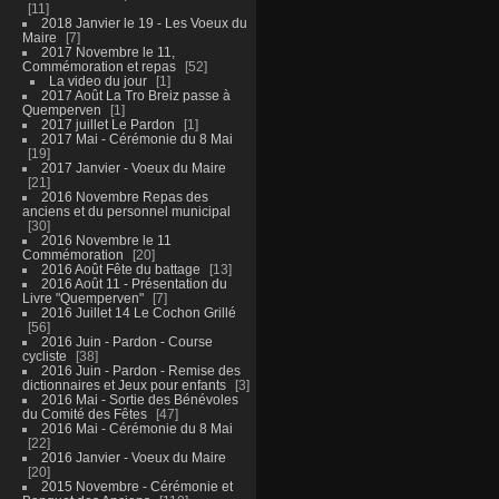
11
2018 Janvier le 19 - Les Voeux du
Maire
7
2017 Novembre le 11,
Commémoration et repas
52
La video du jour
1
2017 Août La Tro Breiz passe à
Quemperven
1
2017 juillet Le Pardon
1
2017 Mai - Cérémonie du 8 Mai
19
2017 Janvier - Voeux du Maire
21
2016 Novembre Repas des
anciens et du personnel municipal
30
2016 Novembre le 11
Commémoration
20
2016 Août Fête du battage
13
2016 Août 11 - Présentation du
Livre "Quemperven"
7
2016 Juillet 14 Le Cochon Grillé
56
2016 Juin - Pardon - Course
cycliste
38
2016 Juin - Pardon - Remise des
dictionnaires et Jeux pour enfants
3
2016 Mai - Sortie des Bénévoles
du Comité des Fêtes
47
2016 Mai - Cérémonie du 8 Mai
22
2016 Janvier - Voeux du Maire
20
2015 Novembre - Cérémonie et