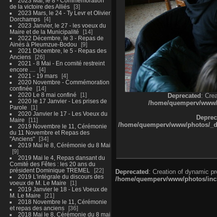
2023 Mai, le 8 - Commémoration
de la victoire des Alliés
3
2023 Mars, le 24 - Ty Levr et Olivier
Dorchamps
4
2023 Janvier, le 27 - les voeux du
Maire et de la Municipalité
14
2022 Décembre, le 3 - Repas de
Ainés à Pleumzue-Bodou
9
2021 Décembre, le 5 - Repas des
Anciens
26
2021 - 8 Mai - En comité restreint
encore ....
4
2021 - 19 mars
4
2020 Novembre - Commémoration
confinée
14
2020 Le 8 mai confiné
1
Deprecated
: Cre
2020 le 17 Janvier - Les prises de
/home/quemperv/www/ph
Parole
1
2020 Janvier le 17 - Les Voeux du
Deprec
Maire
11
/home/quemperv/www/photos/_dat
2019 Novembre le 11, Cérémonie
du 11 Novembre et Repas des
"Anciens"
34
2019 Mai le 8, Cérémonie du 8 Mai
9
2019 Mai le 4, Repas dansant du
Comité des Fêtes : les 20 ans du
président Dominique TREMEL
22
Deprecated
: Creation of dynamic p
2019 L'intégrale du discours des
/home/quemperv/www/photos/inclu
voeux de M. Le Maire
1
2019 Janvier le 18 - Les Voeux de
M. Le Maire
21
2018 Novembre le 11, Cérémonie
et repas des anciens
36
2018 Mai le 8, Cérémonie du 8 mai