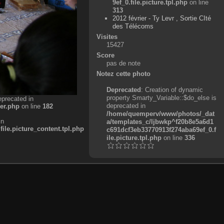
9ef_0.file.picture.tpl.php
on line
313
2012 février - Ty Levr , Sortie CIté
des Télécoms
Visites
15427
Score
pas de note
Notez cette photo
Deprecated
: Creation of dynamic
property Smarty_Variable::$do_else is
eprecated in
deprecated in
er.php
on line
182
/home/quemperv/www/photos/_dat
in
a/templates_c/ljbwkp^f20b8e5a6d1
e.picture_content.tpl.php
c691dcf3eb33770913f274aba69ef_0.f
ile.picture.tpl.php
on line
336