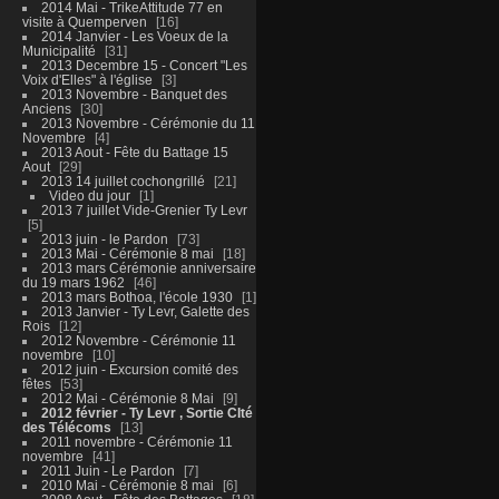
2014 Mai - TrikeAttitude 77 en
visite à Quemperven
16
2014 Janvier - Les Voeux de la
Municipalité
31
2013 Decembre 15 - Concert "Les
Voix d'Elles" à l'église
3
2013 Novembre - Banquet des
Anciens
30
2013 Novembre - Cérémonie du 11
Novembre
4
2013 Aout - Fête du Battage 15
Aout
29
2013 14 juillet cochongrillé
21
Video du jour
1
2013 7 juillet Vide-Grenier Ty Levr
5
2013 juin - le Pardon
73
2013 Mai - Cérémonie 8 mai
18
2013 mars Cérémonie anniversaire
du 19 mars 1962
46
2013 mars Bothoa, l'école 1930
1
2013 Janvier - Ty Levr, Galette des
Rois
12
2012 Novembre - Cérémonie 11
novembre
10
2012 juin - Excursion comité des
fêtes
53
2012 Mai - Cérémonie 8 Mai
9
2012 février - Ty Levr , Sortie CIté
des Télécoms
13
2011 novembre - Cérémonie 11
novembre
41
2011 Juin - Le Pardon
7
2010 Mai - Cérémonie 8 mai
6