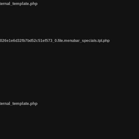
ternal_template.php
26e1e6d32fb7bd52c51ef573_0.file.menubar_specials.tpl.php
ternal_template.php