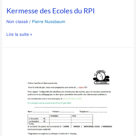
Kermesse des Ecoles du RPI
Non classé
/
Pierre Nussbaum
Lire la suite »
Ti
Choutig
–
Opération
Crêpes
et
Miel