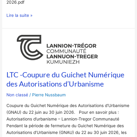
2026.pdf
Lire la suite »
LTC
-
Coupure
du
Guichet
Numérique
LTC -Coupure du Guichet Numérique
des
des Autorisations d’Urbanisme
Autorisations
d’Urbanisme
Non classé
/
Pierre Nussbaum
Coupure du Guichet Numérique des Autorisations d’Urbanisme
(GNAU) du 22 juin au 30 juin 2026. Pour en savoir plus :
Autorisations d’urbanisme – Lannion-Tregor Communauté
Pendant la période de fermeture du Guichet Numérique des
Autorisations d’Urbanisme (GNAU) du 22 au 30 juin 2026, les