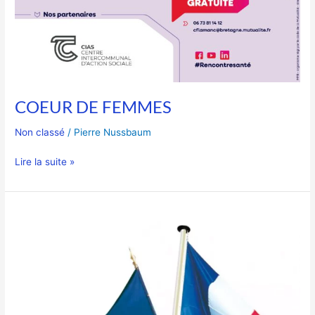
COEUR DE FEMMES
Non classé
/
Pierre Nussbaum
Lire la suite »
Commémoration
du
8
mai
1945