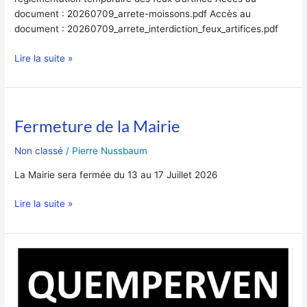
document : 20260709_arrete-moissons.pdf Accès au
document : 20260709_arrete_interdiction_feux_artifices.pdf
Lire la suite »
Fermeture de la Mairie
Fermeture
de
Non classé
/
Pierre Nussbaum
la
Mairie
La Mairie sera fermée du 13 au 17 Juillet 2026
Lire la suite »
Cochon
Grillé
du
14