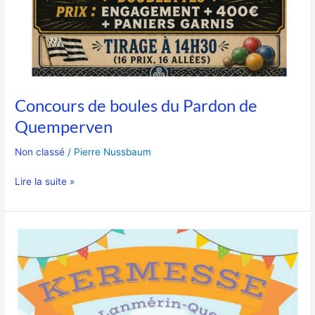
Concours de boules du Pardon de
Quemperven
Non classé
/
Pierre Nussbaum
Lire la suite »
Kermesse
des
Ecoles
du
RPI