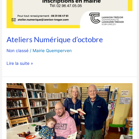
Ateliers Numérique d’octobre
Non classé
/
Mairie Quemperven
Lire la suite »
4
Générations
de
lecteurs
à
la
Bibliothèque
Ty